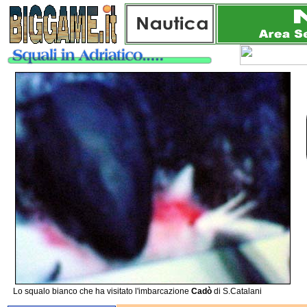
Lo squalo bianco che ha visitato l'imbarcazione
Cadò
di S.Catalani