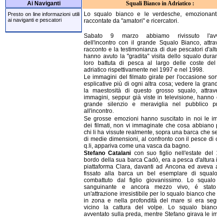
Ai Naviganti
Squali Bianco in Adriatico :
Lo squalo bianco e le verdesche, emozionanti
Presto on line informazioni utili
ai naviganti e pescatori
raccontate da "amatori" e ricercatori.
Sabato 9 marzo abbiamo rivissuto l'avv
dell'incontro con il grande Squalo Bianco, attrav
racconto e la testimonianza di due pescatori d'al
hanno avuto la "gradita" visita dello squalo dura
loro battuta di pesca al largo delle coste de
adriatico rispettivamente nel 1997 e nel 1998.
Le immagini del filmato girate per l'occasione so
esplicative più di ogni altra cosa; vedere la gra
la maestosità di questo grosso squalo, attrav
immagini, seppur già viste in televisione, hanno 
grande silenzio e meraviglia nel pubblico p
all'incontro.
Se grosse emozioni hanno suscitato in noi le i
dei filmati, non vi immaginate che cosa abbiano 
chi li ha vissute realmente, sopra una barca che 
di medie dimensioni, al confronto con il pesce di 
q.li, appariva come una vasca da bagno.
Stefano Catalani
con suo figlio nell'estate del
bordo della sua barca Cadò, era a pesca d'altura 
piattaforma Clara, davanti ad Ancona ed aveva
fissato alla barca un bel esemplare di squal
combattuto dal figlio giovanissimo. Lo squalo
sanguinante e ancora mezzo vivo, é stat
un'attrazione irresistibile per lo squalo bianco che
in zona e nella profondità del mare si era seg
vicino la cattura del volpe. Lo squalo bian
avventato sulla preda, mentre Stefano girava le i