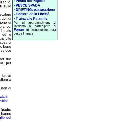
Pesca del Pagello
•
 figlio,
PESCE SPADA
•
ti sullo
DRIFTING: pasturazione
•
Il colore della Libertà
•
scatore
Traina alle Palamite
argo di
•
ione di
Per gli approfondimenti vi
invitiamo a partecipare al
bianco,
Forum
di Discussione sulla
filmato
pesca in mare.
o ed é
vibile
cosa ci
ato bene
 veloce
del suo
qua per
o breve
ettere a
 non di
alani
;
mbini
;
 (padre
a, hanno
lio del