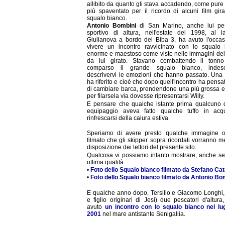
allibito da quanto gli stava accadendo, come pure il
più spaventato per il ricordo di alcuni film gira
squalo bianco.
Antonio Bombini
di San Marino, anche lui pe
sportivo di altura, nell'estate del 1998, al l
Giulianova a bordo del Biba 3, ha avuto l'occas
vivere un incontro ravvicinato con lo squalo 
enorme e maestoso come visto nelle immagini del 
da lui girato. Stavano combattendo il tonn
comparso il grande squalo bianco, indescri
descrivervi le emozioni che hanno passato. Una 
ha riferito e cioé che dopo quell'incontro ha pens
di cambiare barca, prendendone una più grossa e
per filarsela via dovesse ripresentarsi Willy.
E pensare che qualche istante prima qualcuno 
equipaggio aveva fatto qualche tuffo in ac
rinfrescarsi della calura estiva
Speriamo di avere presto qualche immagine 
filmato che gli skipper sopra ricordati vorranno m
disposizione dei lettori del presente sito.
Qualcosa vi possiamo intanto mostrare, anche se
ottima qualità.
•
Foto dello Squalo bianco filmato da Stefano Cat
•
Foto dello Squalo bianco filmato da Antonio Bo
E qualche anno dopo, Tersilio e Giacomo Longhi,
e figlio originari di Jesi) due pescatori d'altur
avuto
un incontro con lo squalo bianco nel lug
2001
nel mare antistante Senigallia.