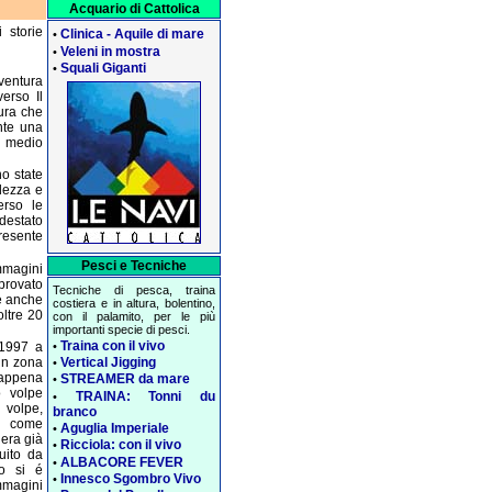
Acquario di Cattolica
 storie
Clinica - Aquile di mare
•
Veleni in mostra
•
Squali Giganti
•
entura
erso Il
tura che
nte una
l medio
no state
ndezza e
erso le
destato
resente
Pesci e Tecniche
mmagini
provato
Tecniche di pesca, traina
se anche
costiera e in altura, bolentino,
oltre 20
con il palamito, per le più
importanti specie di pesci.
Traina con il vivo
•
 1997 a
in zona
Vertical Jigging
•
 appena
STREAMER da mare
•
o volpe
TRAINA: Tonni du
•
 volpe,
branco
o come
Aguglia Imperiale
•
 era già
Ricciola: con il vivo
•
uito da
ALBACORE FEVER
•
co si é
Innesco Sgombro Vivo
•
mmagini