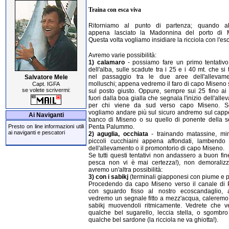
Traina con esca viva
Ritorniamo al punto di partenza; quando a
appena lasciato la Madonnina del porto di 
Questa volta vogliamo insidiare la ricciola con l'esc
Avremo varie possibilità:
1) calamaro
- possiamo fare un primo tentativo
dell'alba, sulle scadute tra i 25 e i 40 mt. che si
nel passaggio tra le due aree dell'allevam
Salvatore Mele
molluschi; appena vedremo il faro di capo Miseno
Capt. IGFA
se volete scrivermi:
sul posto giusto. Oppure, sempre sui 25 fino ai 
fuori dalla boa gialla che segnala l'inizio dell'all
per chi viene da sud verso capo Miseno. S
vogliamo andare più sul sicuro andremo sul cappe
Ai Naviganti
banco di Miseno o su quello di ponente della s
Penta Palummo.
Presto on line informazioni utili
ai naviganti e pescatori
2) aguglia, occhiata
- trainando matassine, m
piccoli cucchiaini appena affondati, lambendo
dell'allevamento o il promontorio di capo Miseno.
Se tutti questi tentativi non andassero a buon fin
pesca non vi è mai certezza!), non demoralizz
avremo un'altra possibilità:
3) con i sabikj
(terminali giapponesi con piume e p
Procedendo da capo Miseno verso il canale di 
con sguardo fisso al nostro ecoscandaglio,
vedremo un segnale fitto a mezz'acqua, caleremo i
sabikj muovendoli ritmicamente. Vedrete che v
qualche bel sugarello, leccia stella, o sgombr
qualche bel sardone (la ricciola ne va ghiotta!).