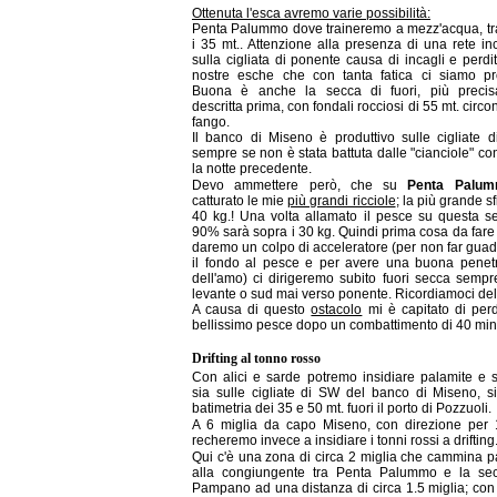
Ottenuta l'esca avremo varie possibilità:
Penta Palummo dove traineremo a mezz'acqua, tra
i 35 mt.. Attenzione alla presenza di una rete in
sulla cigliata di ponente causa di incagli e perdi
nostre esche che con tanta fatica ci siamo pro
Buona è anche la secca di fuori, più preci
descritta prima, con fondali rocciosi di 55 mt. circo
fango.
Il banco di Miseno è produttivo sulle cigliate d
sempre se non è stata battuta dalle "cianciole" con
la notte precedente.
Devo ammettere però, che su
Penta Palu
catturato le mie
più grandi ricciole
; la più grande sf
40 kg.! Una volta allamato il pesce su questa se
90% sarà sopra i 30 kg. Quindi prima cosa da fare
daremo un colpo di acceleratore (per non far gua
il fondo al pesce e per avere una buona penet
dell'amo) ci dirigeremo subito fuori secca sempr
levante o sud mai verso ponente. Ricordiamoci dell
A causa di questo
ostacolo
mi è capitato di per
bellissimo pesce dopo un combattimento di 40 minu
Drifting al tonno rosso
Con alici e sarde potremo insidiare palamite e 
sia sulle cigliate di SW del banco di Miseno, si
batimetria dei 35 e 50 mt. fuori il porto di Pozzuoli.
A 6 miglia da capo Miseno, con direzione per 
recheremo invece a insidiare i tonni rossi a drifting
Qui c'è una zona di circa 2 miglia che cammina pa
alla congiungente tra Penta Palummo e la se
Pampano ad una distanza di circa 1.5 miglia; con 