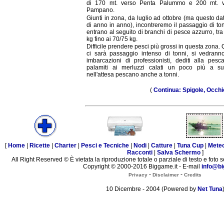
di 170 mt. verso Penta Palummo e 200 mt. v
Pampano.
Giunti in zona, da luglio ad ottobre (ma questo da
di anno in anno), incontreremo il passaggio di to
entrano al seguito di branchi di pesce azzurro, tra
kg fino ai 70/75 kg.
Difficile prendere pesci più grossi in questa zona
ci sarà passaggio intenso di tonni, si vedrann
imbarcazioni di professionisti, dediti alla pesc
palamiti ai merluzzi calati un poco più a s
nell'attesa pescano anche a tonni.
(
Continua: Spigole, Occhi
[
Home
|
Ricette
|
Charter
|
Pesci e Tecniche
|
Nodi
|
Catture
|
Tuna Cup
|
Mete
Racconti
|
Salva Schermo
]
All Right Reserved © È vietata la riproduzione totale o parziale di testo e foto s
Copyright © 2000-2016 Biggame.it - E-mail
info@bi
-
-
Privacy
Disclaimer
Credits
10 Dicembre - 2004 (Powered by
Net Tuna