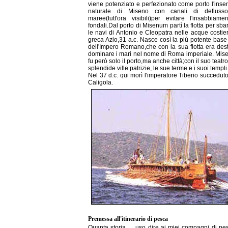
viene potenziato e perfezionato come porto l'inse
naturale di Miseno con canali di deflusso
maree(tutt'ora visibili)per evitare l'insabbiame
fondali.Dal porto di Misenum partì la flotta per sba
le navi di Antonio e Cleopatra nelle acque costie
greca Azio,31 a.c. Nasce così la più potente base
dell'Impero Romano,che con la sua flotta era dest
dominare i mari nel nome di Roma imperiale. Mis
fu però solo il porto,ma anche città;con il suo teatro
splendide ville patrizie, le sue terme e i suoi templi
Nel 37 d.c. qui morì l'imperatore Tiberio succedut
Caligola.
Premessa all'itinerario di pesca
Quanta storia…. uso dire ai miei compagni di pe