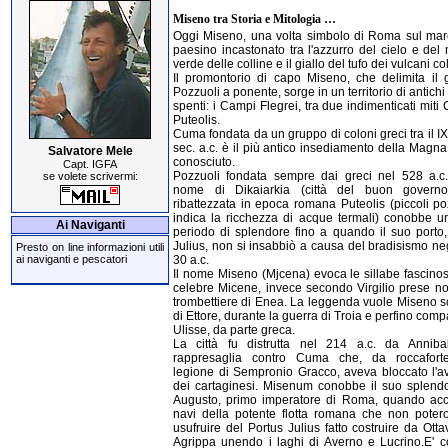
Miseno tra Storia e Mitologia …
Oggi Miseno, una volta simbolo di Roma sul mar
paesino incastonato tra l'azzurro del cielo e del 
verde delle colline e il giallo del tufo dei vulcani col
Il promontorio di capo Miseno, che delimita il g
Pozzuoli a ponente, sorge in un territorio di antichi
spenti: i Campi Flegrei, tra due indimenticati mit
Puteolis.
Cuma fondata da un gruppo di coloni greci tra il IX e
sec. a.c. è il più antico insediamento della Magn
Salvatore Mele
conosciuto.
Capt. IGFA
Pozzuoli fondata sempre dai greci nel 528 a.c.
se volete scrivermi:
nome di Dikaiarkia (città del buon governo
ribattezzata in epoca romana Puteolis (piccoli po
indica la ricchezza di acque termali) conobbe u
Ai Naviganti
periodo di splendore fino a quando il suo porto,
Julius, non si insabbiò a causa del bradisismo ne
Presto on line informazioni utili
30 a.c.
ai naviganti e pescatori
Il nome Miseno (Mjcena) evoca le sillabe fascinos
celebre Micene, invece secondo Virgilio prese n
trombettiere di Enea. La leggenda vuole Miseno s
di Ettore, durante la guerra di Troia e perfino com
Ulisse, da parte greca.
La città fu distrutta nel 214 a.c. da Anniba
rappresaglia contro Cuma che, da roccafort
legione di Sempronio Gracco, aveva bloccato l'a
dei cartaginesi. Misenum conobbe il suo splend
Augusto, primo imperatore di Roma, quando acc
navi della potente flotta romana che non poter
usufruire del Portus Julius fatto costruire da Ott
Agrippa unendo i laghi di Averno e Lucrino.E' c