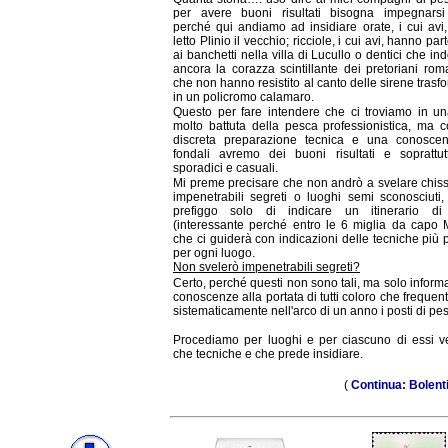
per avere buoni risultati bisogna impegnarsi
perché qui andiamo ad insidiare orate, i cui avi
letto Plinio il vecchio; ricciole, i cui avi, hanno par
ai banchetti nella villa di Lucullo o dentici che i
ancora la corazza scintillante dei pretoriani rom
che non hanno resistito al canto delle sirene trasf
in un policromo calamaro.
Questo per fare intendere che ci troviamo in u
molto battuta della pesca professionistica, ma 
discreta preparazione tecnica e una conosce
fondali avremo dei buoni risultati e soprattu
sporadici e casuali.
Mi preme precisare che non andrò a svelare chiss
impenetrabili segreti o luoghi semi sconosciuti
prefiggo solo di indicare un itinerario di
(interessante perché entro le 6 miglia da capo 
che ci guiderà con indicazioni delle tecniche più 
per ogni luogo.
Non svelerò impenetrabili segreti?
Certo, perché questi non sono tali, ma solo inform
conoscenze alla portata di tutti coloro che freque
sistematicamente nell'arco di un anno i posti di pe
Procediamo per luoghi e per ciascuno di essi 
che tecniche e che prede insidiare.
(
Continua: Bolent