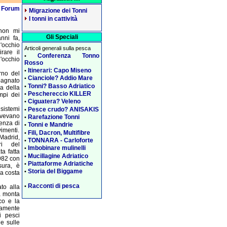
l
Forum
Migrazione dei Tonni
I tonni in cattività
 non mi
Gli Speciali
nni fa,
l'occhio
Articoli generali sulla pesca
rare il
Conferenza Tonno
•
'occhio
Rosso
Itinerari: Capo Miseno
•
rno del
Cianciole? Addio Mare
•
pagnato
Tonni? Basso Adriatico
•
a della
Peschereccio KILLER
•
mpi dei
Ciguatera? Veleno
•
sistemi
Pesce crudo? ANISAKIS
•
avevano
Rarefazione Tonni
•
genza di
Tonni e Mandrie
•
vimenti.
Fili, Dacron, Multifibre
•
Madrid,
TONNARA - Carloforte
•
ri del
Imbobinare mulinelli
•
ta fatta
Mucillagine Adriatico
•
982 con
Piattaforme Adriatiche
•
sura, è
Storia del Biggame
•
la costa
Racconti di pesca
•
to alla
a monta
co e la
tamente
i pesci
e sulle