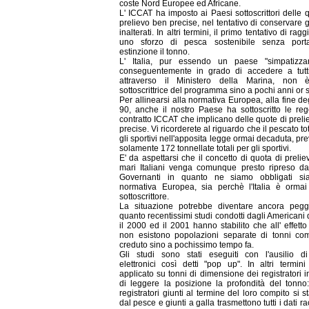
coste Nord Europee ed Africane.
L' ICCAT ha imposto ai Paesi sottoscrittori delle 
prelievo ben precise, nel tentativo di conservare g
inalterati. In altri termini, il primo tentativo di rag
uno sforzo di pesca sostenibile senza porta
estinzione il tonno.
L' Italia, pur essendo un paese "simpatizza
conseguentemente in grado di accedere a tutti
attraverso il Ministero della Marina, non 
sottoscrittrice del programma sino a pochi anni or 
Per allinearsi alla normativa Europea, alla fine de
90, anche il nostro Paese ha sottoscritto le reg
contratto ICCAT che implicano delle quote di prel
precise. Vi ricorderete al riguardo che il pescato to
gli sportivi nell'apposita legge ormai decaduta, p
solamente 172 tonnellate totali per gli sportivi.
E' da aspettarsi che il concetto di quota di prelie
mari Italiani venga comunque presto ripreso dai
Governanti in quanto ne siamo obbligati si
normativa Europea, sia perchè l'Italia è orma
sottoscrittore.
La situazione potrebbe diventare ancora pegg
quanto recentissimi studi condotti dagli Americani
il 2000 ed il 2001 hanno stabilito che all' effetto
non esistono popolazioni separate di tonni co
creduto sino a pochissimo tempo fa.
Gli studi sono stati eseguiti con l'ausilio di
elettronici così detti "pop up". In altri termini
applicato su tonni di dimensione dei registratori 
di leggere la posizione la profondità del tonno:
registratori giunti al termine del loro compito si 
dal pesce e giunti a galla trasmettono tutti i dati rac