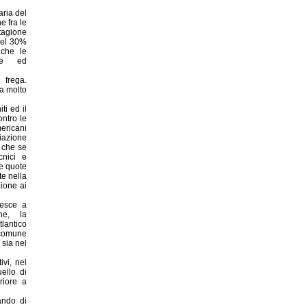
aria del
e fra le
tagione
del 30%
 che le
nte ed
 frega.
a molto
ti ed il
ontro le
ericani
iazione
e che se
cnici e
le quote
te nella
ione ai
iesce a
ne, la
lantico
 comune
 sia nel
ivi, nel
ello di
riore a
ando di