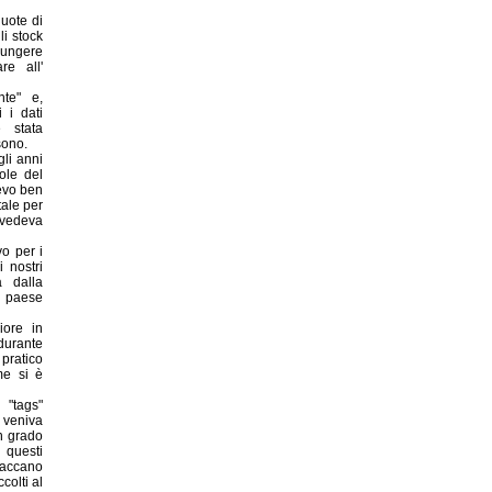
quote di
li stock
giungere
re all'
nte" e,
 i dati
è stata
sono.
gli anni
ole del
ievo ben
tale per
revedeva
vo per i
 nostri
a dalla
i paese
iore in
 durante
 pratico
me si è
 "tags"
 veniva
in grado
 questi
staccano
colti al