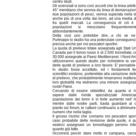
centro studi.
Gli scienziati si sono così accorti che la linea arbitr
45° meridiano che serviva da linea di demarcazion
due popolazioni di pesci, veniva superata nella s
anche più di una volta dai tonni, ad una media 
fra quelli marcati. La conseguenza di ciò è
popolazioni si mescolano frequenteme
abbondantemente.
Detta così uno potrebbe dire....e chi se ne
Purtroppo lo studio ha una potenziale conseguenz
precisa anche per noi pescatori sportivi.
La quota di prelievo totale assegnata agli Stati Uni
Canada per il tonno rosso è di 2.500 tonnellate, c
30.000 assegnate ai Paesi Mediterranei. I Nord Am
utilizzeranno questo studio per richiedere la var
delle quote di prelievo a loro favore. E' pensabil
lo studio fosse accettato, ed i fondamenti te
scientifici esistono, porterebbe alla variazione del
di prelievo, che probabilmente rimarranno inaltera
loro globalità ma vedranno una minore assegnaz
nostri Paesi.
Cercando di essere obbiettivi, da quanto si r
sapere dalle riviste specializzate America
popolazione dei tonni è in forte aumento nell' At
mentre dalle nostre parti, basta guardare al
pianto sul forum, le catture continuano a diminuire
numero che nella taglia.
Il grosso rischio che corriamo noi pescatori sport
caso probabile delle revisione delle quote, è qu
vederci assegnare un tonnellaggio persino infe
quanto già fatto.
Occorrerà perciò stare molto in campana, cerc