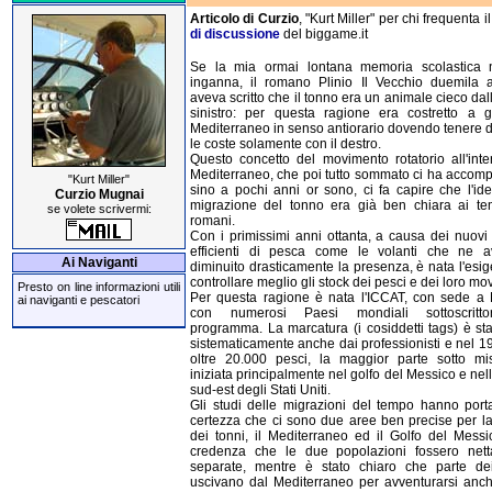
Articolo di Curzio
, "Kurt Miller" per chi frequenta i
di discussione
del biggame.it
Se la mia ormai lontana memoria scolastica
inganna, il romano Plinio Il Vecchio duemila a
aveva scritto che il tonno era un animale cieco dal
sinistro: per questa ragione era costretto a gi
Mediterraneo in senso antiorario dovendo tenere d
le coste solamente con il destro.
Questo concetto del movimento rotatorio all'inte
Mediterraneo, che poi tutto sommato ci ha accom
"Kurt Miller"
sino a pochi anni or sono, ci fa capire che l'ide
Curzio Mugnai
migrazione del tonno era già ben chiara ai te
se volete scrivermi:
romani.
Con i primissimi anni ottanta, a causa dei nuovi 
efficienti di pesca come le volanti che ne 
Ai Naviganti
diminuito drasticamente la presenza, è nata l'esi
controllare meglio gli stock dei pesci e dei loro mo
Presto on line informazioni utili
Per questa ragione è nata l'ICCAT, con sede a 
ai naviganti e pescatori
con numerosi Paesi mondiali sottoscritto
programma. La marcatura (i cosiddetti tags) è sta
sistematicamente anche dai professionisti e nel 1
oltre 20.000 pesci, la maggior parte sotto mi
iniziata principalmente nel golfo del Messico e nel
sud-est degli Stati Uniti.
Gli studi delle migrazioni del tempo hanno porta
certezza che ci sono due aree ben precise per l
dei tonni, il Mediterraneo ed il Golfo del Messi
credenza che le due popolazioni fossero net
separate, mentre è stato chiaro che parte de
uscivano dal Mediterraneo per avventurarsi anch