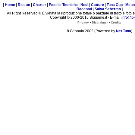
[
Home
|
Ricette
|
Charter
|
Pesci e Tecniche
|
Nodi
|
Catture
|
Tuna Cup
|
Mete
Racconti
|
Salva Schermo
]
All Right Reserved © È vietata la riproduzione totale o parziale di testo e foto s
Copyright © 2000-2016 Biggame.it - E-mail
info@bi
-
-
Privacy
Disclaimer
Credits
8 Gennaio 2002 (Powered by
Net Tuna
)