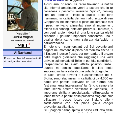
di discussione
del biggame.it
Alcuni anni or sono, tra l'altro trovando la notiz
sito Internet americano, venni a sapere che in u
canadese i pescatori avevano "spinto", convogl
con un "pedale" simile a quello delle tonn
mantenuto in cattività dei tonni allo scopo di ven
Giapponesi nel momento di picco del loro folle mer
I pesci venivano alimentati sino al momento 
offerta e di conseguente alto prezzo sul mercato, e
con degli arpioni dotati di una forte scarica elettr
"Kurt Miller"
secondo i gourmet nipponici consentiva una m
Curzio Mugnai
qualità della carne non saturata dall'acido la
se volete scrivermi:
dall'adrenalina.
E' noto che i commercianti del Sol Levante arr
pagare nei momenti di picco del mercato anche 1
Ai Naviganti
il Kg. per il pesce fresco, per non parlare il prez
della miglior gioielleria che raggiunge una volt
Presto on line informazioni utili
arrivato sul mercato di Tokio in perfette condizioni.
ai naviganti e pescatori
L'esperimento ha avuto effetto positivo tant'è
quanto mi consta, quest'anno è stato tenta
successo in Italia e da alcune volanti Spagnole.
In Italia, credo davanti a Castellammare del G
Sicilia, sono stati messi in cattività circa 4.000 e
adulti con perdite irrilevanti ed un ritorno ec
"estremamente interessante" tant'è, cito sempre l
fonte senza poterne verificare la veridicità, un
importane siciliana specializzata nell'inscatolam
tonno fresco a partire dalla prossima stagione sme
utilizzare il pesce locale per inviarlo alle 
sostituendolo con del pinna gialla congel
provenienza atlantica.
Gli Spagnoli hanno spinto il pesce catturato dalle