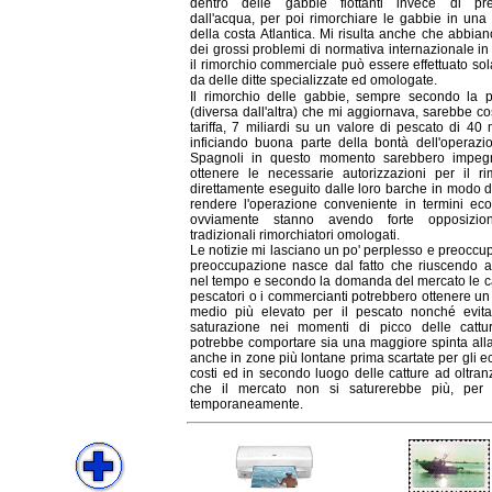
dentro delle gabbie flottanti invece di pre
dall'acqua, per poi rimorchiare le gabbie in una 
della costa Atlantica. Mi risulta anche che abbia
dei grossi problemi di normativa internazionale i
il rimorchio commerciale può essere effettuato so
da delle ditte specializzate ed omologate.
Il rimorchio delle gabbie, sempre secondo la 
(diversa dall'altra) che mi aggiornava, sarebbe co
tariffa, 7 miliardi su un valore di pescato di 40 m
inficiando buona parte della bontà dell'operazio
Spagnoli in questo momento sarebbero impeg
ottenere le necessarie autorizzazioni per il ri
direttamente eseguito dalle loro barche in modo d
rendere l'operazione conveniente in termini eco
ovviamente stanno avendo forte opposizio
tradizionali rimorchiatori omologati.
Le notizie mi lasciano un po' perplesso e preoccu
preoccupazione nasce dal fatto che riuscendo a 
nel tempo e secondo la domanda del mercato le cat
pescatori o i commercianti potrebbero ottenere un
medio più elevato per il pescato nonché evit
saturazione nei momenti di picco delle cattu
potrebbe comportare sia una maggiore spinta all
anche in zone più lontane prima scartate per gli e
costi ed in secondo luogo delle catture ad oltran
che il mercato non si saturerebbe più, per
temporaneamente.