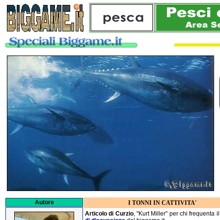
Autore
I TONNI IN CATTIVITA'
Articolo di Curzio
, "Kurt Miller" per chi frequenta i