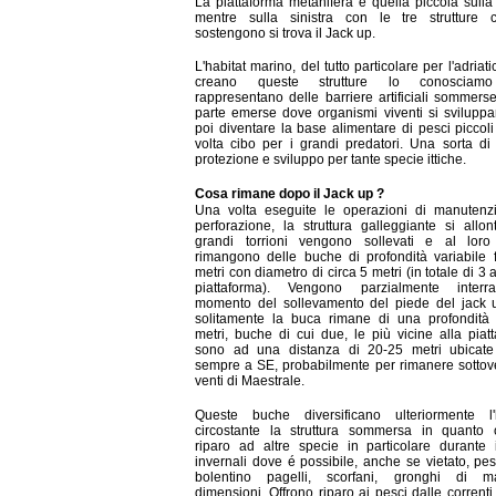
La piattaforma metanifera é quella piccola sulla
mentre sulla sinistra con le tre strutture 
sostengono si trova il Jack up.
L'habitat marino, del tutto particolare per l'adriat
creano queste strutture lo conosciamo
rappresentano delle barriere artificiali sommers
parte emerse dove organismi viventi si svilupp
poi diventare la base alimentare di pesci piccoli
volta cibo per i grandi predatori. Una sorta di 
protezione e sviluppo per tante specie ittiche.
Cosa rimane dopo il Jack up ?
Una volta eseguite le operazioni di manutenz
perforazione, la struttura galleggiante si allon
grandi torrioni vengono sollevati e al loro
rimangono delle buche di profondità variabile 
metri con diametro di circa 5 metri (in totale di 3 
piattaforma). Vengono parzialmente interr
momento del sollevamento del piede del jack 
solitamente la buca rimane di una profondità 
metri, buche di cui due, le più vicine alla piat
sono ad una distanza di 20-25 metri ubicate
sempre a SE, probabilmente per rimanere sottov
venti di Maestrale.
Queste buche diversificano ulteriormente l'h
circostante la struttura sommersa in quanto o
riparo ad altre specie in particolare durante
invernali dove é possibile, anche se vietato, pe
bolentino pagelli, scorfani, gronghi di ma
dimensioni. Offrono riparo ai pesci dalle correnti