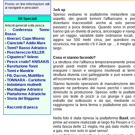
Presto on line informazioni utili
ai naviganti e pescatori
Jack up
Spesso vediamo le piattaforme metanifere ca
Gli Speciali
aspetto, dei grandi torrioni l'affiancano e p
diventano inaccessibili anche al solo pensi
Articoli generali sulla pesca
passarci a poca distanza. Quando sono in prod
Conferenza Tonno
•
hanno già un divieto di pesca, ancoraggio e navi
Rosso
per un raggio, variabile dalle ordinanze locali,
Itinerari: Capo Miseno
•
aggira sui 500 metri circa, per questioni ov
Cianciole? Addio Mare
•
sicurezza, ma quando c'é il Jack up .... é meglio gi
Tonni? Basso Adriatico
•
largo.
Peschereccio KILLER
•
Ciguatera? Veleno
•
Cosa vi stanno facendo?
Pesce crudo? ANISAKIS
•
La struttura che l'affianca temporaneamente prese
Rarefazione Tonni
grandi piedi mobili che affondano quando 
•
eseguire i lavori e vengono risollevati al term
Tonni e Mandrie
•
struttura diventa così galleggiante e può essere 
Fili, Dacron, Multifibre
•
all'occorrenza su altri pozzi .
TONNARA - Carloforte
•
Stanno facendo operazioni di manutenzione dei
Imbobinare mulinelli
•
oppure ne perforano dei nuovi perché i vecchi
Mucillagine Adriatico
•
diminuito la produzione. Spesso sotto le piattaf
Piattaforme Adriatiche
•
sono più teste di pozzi a cui giunge il gas 
Storia del Biggame
•
estratto dal sottosuolo e da qui, mediante co
raggiungono la terra ferma o piattaforme più vici
Racconti di pesca
•
costa.
Nella foto é stata ripresa la piattaforma
Basil
, un
prime ad essere realizzate al largo fra Pesaro e Ca
nella fascia delle 12 miglia. Ha già dato molto in
a gas, ma non solo in quel senso!