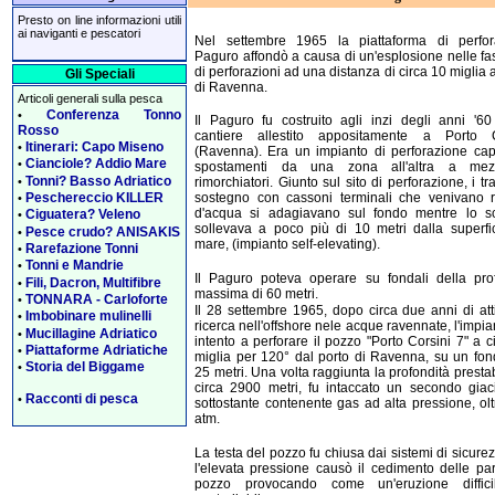
Presto on line informazioni utili
ai naviganti e pescatori
Nel settembre 1965 la piattaforma di perfor
Paguro affondò a causa di un'esplosione nelle fasi
di perforazioni ad una distanza di circa 10 miglia a
Gli Speciali
di Ravenna.
Articoli generali sulla pesca
Conferenza Tonno
•
Il Paguro fu costruito agli inzi degli anni '6
Rosso
cantiere allestito appositamente a Porto C
Itinerari: Capo Miseno
•
(Ravenna). Era un impianto di perforazione ca
Cianciole? Addio Mare
•
spostamenti da una zona all'altra a me
Tonni? Basso Adriatico
•
rimorchiatori. Giunto sul sito di perforazione, i tra
Peschereccio KILLER
sostegno con cassoni terminali che venivano r
•
d'acqua si adagiavano sul fondo mentre lo sc
Ciguatera? Veleno
•
sollevava a poco più di 10 metri dalla superfi
Pesce crudo? ANISAKIS
•
mare, (impianto self-elevating).
Rarefazione Tonni
•
Tonni e Mandrie
•
Il Paguro poteva operare su fondali della pro
Fili, Dacron, Multifibre
•
massima di 60 metri.
TONNARA - Carloforte
•
Il 28 settembre 1965, dopo circa due anni di atti
Imbobinare mulinelli
•
ricerca nell'offshore nele acque ravennate, l'impia
Mucillagine Adriatico
•
intento a perforare il pozzo "Porto Corsini 7" a c
Piattaforme Adriatiche
•
miglia per 120° dal porto di Ravenna, su un fon
Storia del Biggame
•
25 metri. Una volta raggiunta la profondità prestabi
circa 2900 metri, fu intaccato un secondo gia
Racconti di pesca
•
sottostante contenente gas ad alta pressione, ol
atm.
La testa del pozzo fu chiusa dai sistemi di sicure
l'elevata pressione causò il cedimento delle par
pozzo provocando come un'eruzione diffici