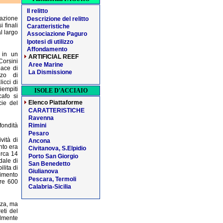
Il relitto
azione
Descrizione del relitto
 finali
Caratteristiche
l largo
Associazione Paguro
Ipotesi di utilizzo
Affondamento
0 in un
ARTIFICIAL REEF
orsini
Aree Marine
pace di
La Dismissione
zzo di
licci di
iempiti
ISOLE D'ACCIAIO
afo si
Elenco Piattaforme
cie del
CARATTERISTICHE
Ravenna
fondità
Rimini
Pesaro
vità di
Ancona
nto era
Civitanova, S.Elpidio
irca 14
Porto San Giorgio
dale di
San Benedetto
lita di
Giulianova
cimento
Pescara, Termoli
tre 600
Calabria-Sicilia
zza, ma
eti del
lmente