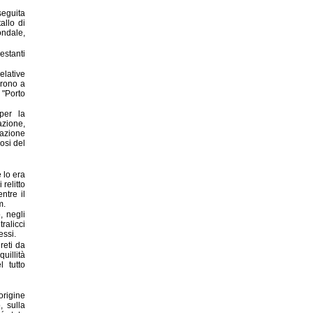
eguita
allo di
ondale,
stanti
elative
irono a
 "Porto
per la
razione,
razione
osi del
 lo era
 relitto
ntre il
m.
, negli
alicci
essi.
 reti da
uillità
l tutto
origine
, sulla