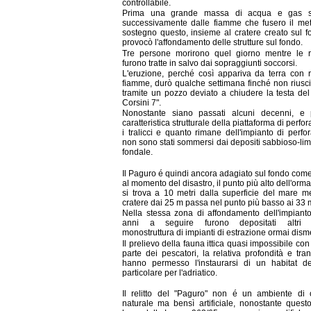
controllabile.
Prima una grande massa di acqua e gas s
successivamente dalle fiamme che fusero il met
sostegno questo, insieme al cratere creato sul f
provocò l'affondamento delle strutture sul fondo.
Tre persone morirono quel giorno mentre le re
furono tratte in salvo dai sopraggiunti soccorsi.
L'eruzione, perché così appariva da terra con r
fiamme, durò qualche settimana finché non riusc
tramite un pozzo deviato a chiudere la testa del
Corsini 7".
Nonostante siano passati alcuni decenni, e 
caratteristica strutturale della piattaforma di perfo
i tralicci e quanto rimane dell'impianto di perfo
non sono stati sommersi dai depositi sabbioso-lim
fondale.
Il Paguro é quindi ancora adagiato sul fondo come
al momento del disastro, il punto più alto dell'ormai
si trova a 10 metri dalla superficie del mare me
cratere dai 25 m passa nel punto più basso ai 33 
Nella stessa zona di affondamento dell'impianto
anni a seguire furono depositati altri tr
monostruttura di impianti di estrazione ormai dism
Il prelievo della fauna ittica quasi impossibile con
parte dei pescatori, la relativa profondità e tranq
hanno permesso l'instaurarsi di un habitat de
particolare per l'adriatico.
Il relitto del "Paguro" non é un ambiente di 
naturale ma bensì artificiale, nonostante questo