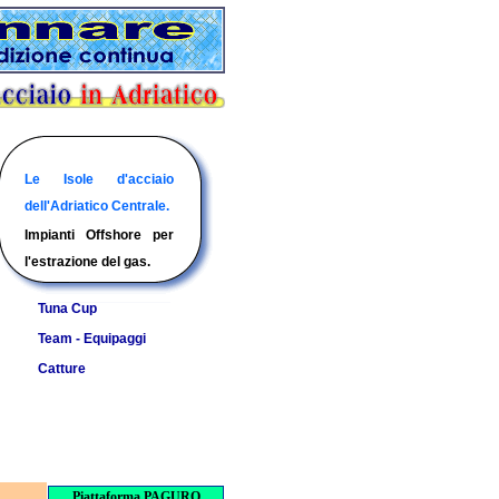
Elenco programmi e
Siti delle barche con gli
Racconti ed immagini
Le Isole d'acciaio
risultati delle principali
equipaggi e i racconti
di alcune catture
dell'Adriatico Centrale.
gare di pesca d'altura
delle loro avventure in
segnalateci per l'anno
Impianti Offshore per
per l'anno in corso.
mare
in corso.
l'estrazione del gas.
Tuna Cup
Team - Equipaggi
Catture
Piattaforma PAGURO