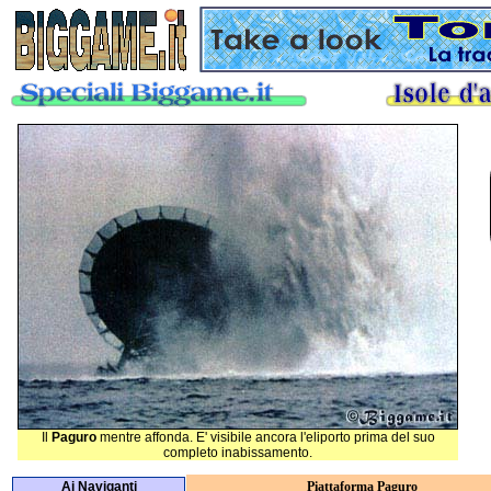
Il
Paguro
mentre affonda. E' visibile ancora l'eliporto prima del suo
completo inabissamento.
Ai Naviganti
Piattaforma Paguro