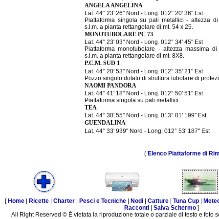
ANGELA ANGELINA
Lat. 44° 23' 26" Nord - Long. 012° 20' 36" Est
Piattaforma singola su pali metallici - altezza d
s.l.m. a pianta rettangolare di mt. 54 x 25.
MONOTUBOLARE PC 73
Lat. 44° 23' 03" Nord - Long. 012° 34' 45" Est
Piattaforma monotubolare - altezza massima di
s.l.m. a pianta rettangolare di mt. 8X8.
P.C.M. SUD 1
Lat. 44° 20' 53" Nord - Long. 012° 35' 21" Est
Pozzo singolo dotato di struttura tubolare di protez
NAOMI PANDORA
Lat. 44° 41' 18" Nord - Long. 012° 50' 51" Est
Piattaforma singola su pali metallici.
TEA
Lat. 44° 30' 55" Nord - Long. 013° 01' 199" Est
GUENDALINA
Lat. 44° 33' 939" Nord - Long. 012° 53' 187" Est
(
Elenco Piattaforme di Rim
[
Home
|
Ricette
|
Charter
|
Pesci e Tecniche
|
Nodi
|
Catture
|
Tuna Cup
|
Mete
Racconti
|
Salva Schermo
]
All Right Reserved © È vietata la riproduzione totale o parziale di testo e foto s