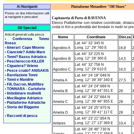
Ai Naviganti
Piattaforme Metanifere "Off Shore"
Presto on line informazioni utili
ai naviganti e pescatori
Capitaneria di Porto di RAVENNA
Elenco Piattaforme con relative coordinate, distan
costa in Km e profondità del fondale in metri ivi pr
Gli Speciali
Articoli generali sulla pesca
Nome
Coordinate
Dist.za
Conferenza Tonno
•
Rosso
Lat. 44° 32' 345 N
Itinerari: Capo Miseno
Long. 12° 29' 760 E
Agostino A
16,8
2
•
Cianciole? Addio Mare
•
Lat. 44° 33' 225 N
Tonni? Basso Adriatico
•
Long. 12° 28' 360 E
Agostino B
14,5
Peschereccio KILLER
•
Lat. 44° 32' 758 N
Ciguatera? Veleno
•
Long. 12° 29' 610 E
Agostino C
16,5
Pesce crudo? ANISAKIS
•
Rarefazione Tonni
•
Lat. 44° 24' 18".049 N
Tonni e Mandrie
•
Long. 12° 39' 39".340 E
Amelia A
27,5
3
Fili, Dacron, Multifibre
•
Lat. 44° 24' 24".669 N
TONNARA - Carloforte
•
Long. 12° 39' 44".551 E
Amelia B
28
Imbobinare mulinelli
•
Lat. 44° 24' 22".664 N
Mucillagine Adriatico
•
Long. 12° 39' 46".955 E
Amelia C
28
Piattaforme Adriatiche
•
Storia del Biggame
•
Lat. 44° 24' 25".975 N
Long. 12° 39' 41".117 E
Amelia D
28
Racconti di pesca
•
Lat. 44° 23' 21".854 N
Long. 12° 27' 13".369 E
Antares
10,4
Lat. 44° 28' 46".730 N
Long. 12° 27' 12".258 E
Armida
13
1