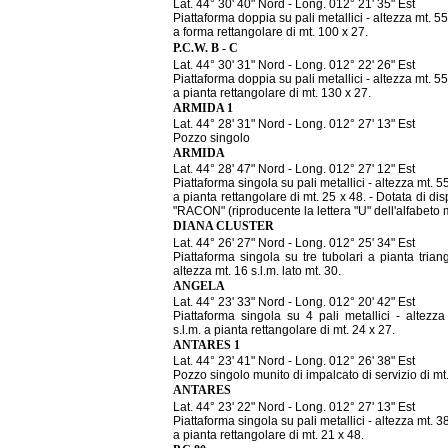
Lat. 44° 30' 40" Nord - Long. 012° 21' 35" Est
Piattaforma doppia su pali metallici - altezza mt. 55
a forma rettangolare di mt. 100 x 27.
P.C.W. B - C
Lat. 44° 30' 31" Nord - Long. 012° 22' 26" Est
Piattaforma doppia su pali metallici - altezza mt. 55
a pianta rettangolare di mt. 130 x 27.
ARMIDA 1
Lat. 44° 28' 31" Nord - Long. 012° 27' 13" Est
Pozzo singolo
ARMIDA
Lat. 44° 28' 47" Nord - Long. 012° 27' 12" Est
Piattaforma singola su pali metallici - altezza mt. 55
a pianta rettangolare di mt. 25 x 48. - Dotata di dis
"RACON" (riproducente la lettera "U" dell'alfabeto
DIANA CLUSTER
Lat. 44° 26' 27" Nord - Long. 012° 25' 34" Est
Piattaforma singola su tre tubolari a pianta trian
altezza mt. 16 s.l.m. lato mt. 30.
ANGELA
Lat. 44° 23' 33" Nord - Long. 012° 20' 42" Est
Piattaforma singola su 4 pali metallici - altezza
s.l.m. a pianta rettangolare di mt. 24 x 27.
ANTARES 1
Lat. 44° 23' 41" Nord - Long. 012° 26' 38" Est
Pozzo singolo munito di impalcato di servizio di mt
ANTARES
Lat. 44° 23' 22" Nord - Long. 012° 27' 13" Est
Piattaforma singola su pali metallici - altezza mt. 38
a pianta rettangolare di mt. 21 x 48.