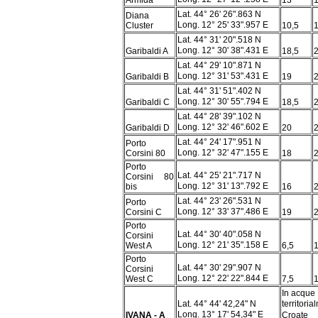
Lat. 44° 26' 26".863 N
Diana
Long. 12° 25' 33".957 E
Cluster
10,5
Lat. 44° 31' 20".518 N
Long. 12° 30' 38".431 E
Garibaldi A
18,5
2
Lat. 44° 29' 10".871 N
Long. 12° 31' 53".431 E
Garibaldi B
19
Lat. 44° 31' 51".402 N
Long. 12° 30' 55".794 E
Garibaldi C
18,5
Lat. 44° 28' 39".102 N
Long. 12° 32' 46".602 E
Garibaldi D
20
Lat. 44° 24' 17".951 N
Porto
Long. 12° 32' 47".155 E
Corsini 80
18
Porto
Lat. 44° 25' 21".717 N
Corsini 80
Long. 12° 31' 13".792 E
bis
16
Lat. 44° 23' 26".531 N
Porto
Long. 12° 33' 37".486 E
Corsini C
19
2
Porto
Lat. 44° 30' 40".058 N
Corsini
Long. 12° 21' 35".158 E
West A
6,5
Porto
Lat. 44° 30' 29".907 N
Corsini
Long. 12° 22' 22".844 E
West C
7,5
In acque
Lat. 44° 44' 42,24" N
territori
Long. 13° 17' 54,34" E
Croate
IVANA - A