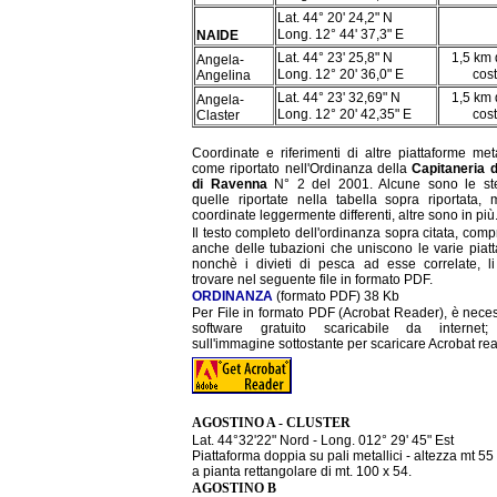
Lat. 44° 20' 24,2" N
Long. 12° 44' 37,3" E
NAIDE
Lat. 44° 23' 25,8" N
1,5 km 
Angela-
Long. 12° 20' 36,0" E
cos
Angelina
Lat. 44° 23' 32,69" N
1,5 km 
Angela-
Long. 12° 20' 42,35" E
cos
Claster
Coordinate e riferimenti di altre piattaforme met
come riportato nell'Ordinanza della
Capitaneria d
di Ravenna
N° 2 del 2001. Alcune sono le st
quelle riportate nella tabella sopra riportata,
coordinate leggermente differenti, altre sono in più
Il testo completo dell'ordinanza sopra citata, com
anche delle tubazioni che uniscono le varie piatt
nonchè i divieti di pesca ad esse correlate, li
trovare nel seguente file in formato PDF.
ORDINANZA
(formato PDF) 38 Kb
Per File in formato PDF (Acrobat Reader), è neces
software gratuito scaricabile da internet;
sull'immagine sottostante per scaricare Acrobat re
AGOSTINO A - CLUSTER
Lat. 44°32'22" Nord - Long. 012° 29' 45" Est
Piattaforma doppia su pali metallici - altezza mt 55 
a pianta rettangolare di mt. 100 x 54.
AGOSTINO B