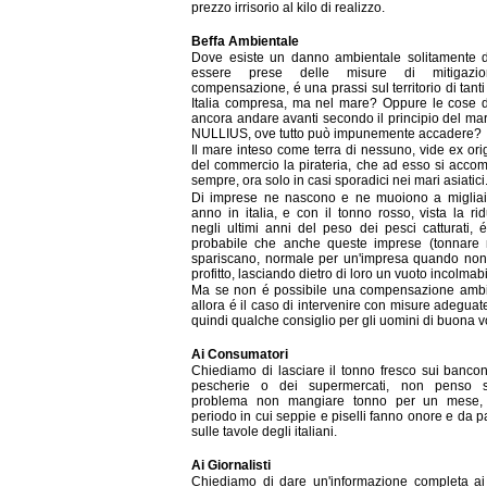
prezzo irrisorio al kilo di realizzo.
Beffa Ambientale
Dove esiste un danno ambientale solitamente 
essere prese delle misure di mitigazi
compensazione, é una prassi sul territorio di tanti
Italia compresa, ma nel mare? Oppure le cose 
ancora andare avanti secondo il principio del m
NULLIUS, ove tutto può impunemente accadere?
Il mare inteso come terra di nessuno, vide ex ori
del commercio la pirateria, che ad esso si acc
sempre, ora solo in casi sporadici nei mari asiatici
Di imprese ne nascono e ne muoiono a migliai
anno in italia, e con il tonno rosso, vista la ri
negli ultimi anni del peso dei pesci catturati, 
probabile che anche queste imprese (tonnare m
spariscano, normale per un'impresa quando non
profitto, lasciando dietro di loro un vuoto incolmabi
Ma se non é possibile una compensazione ambi
allora é il caso di intervenire con misure adeguat
quindi qualche consiglio per gli uomini di buona v
Ai Consumatori
Chiediamo di lasciare il tonno fresco sui bancon
pescherie o dei supermercati, non penso 
problema non mangiare tonno per un mese,
periodo in cui seppie e piselli fanno onore e da 
sulle tavole degli italiani.
Ai Giornalisti
Chiediamo di dare un'informazione completa ai