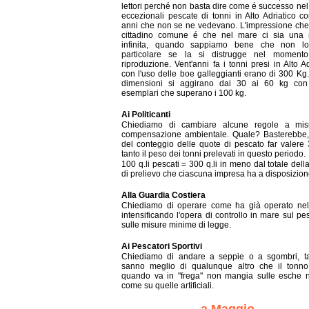
lettori perché non basta dire come é successo nel
eccezionali pescate di tonni in Alto Adriatico 
anni che non se ne vedevano. L'impressione che s
cittadino comune é che nel mare ci sia una r
infinita, quando sappiamo bene che non l
particolare se la si distrugge nel momento
riproduzione. Vent'anni fa i tonni presi in Alto Ad
con l'uso delle boe galleggianti erano di 300 Kg.
dimensioni si aggirano dai 30 ai 60 kg con
esemplari che superano i 100 kg.
Ai Politicanti
Chiediamo di cambiare alcune regole a mis
compensazione ambientale. Quale? Basterebbe, 
del conteggio delle quote di pescato far valere 
tanto il peso dei tonni prelevati in questo periodo.
100 q.li pescati = 300 q.li in meno dal totale dell
di prelievo che ciascuna impresa ha a disposizion
Alla Guardia Costiera
Chiediamo di operare come ha già operato nel
intensificando l'opera di controllo in mare sul pe
sulle misure minime di legge.
Ai Pescatori Sportivi
Chiediamo di andare a seppie o a sgombri, ta
sanno meglio di qualunque altro che il tonno
quando va in "frega" non mangia sulle esche n
come su quelle artificiali.
a Maggio