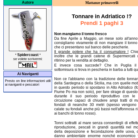
Autore
Mattanze primaverili
Tonnare in Adriatico !?
Prendi 1 paghi 3
Non mangiamo il tonno fresco
Da fine Aprile a Maggio, un mese solo all'anno
consigliamo vivamente di non mangiare il tonno
che ci presentano sul banco delle pescherie.
Il grande potere che ha il consumatore !
Chie
Spidercoast
*
*
inoltre che le grandi catene di Supermercati 
se volete scrivermi:
ritirino per la vendita al dettaglio.
E invece cosa succede? Che in Puglia il
sottomisura si trova in pescheria in barba a tutti qua
Ai Naviganti
Non ce l'abbiamo con la tradizione delle tonnar
Presto on line informazioni utili
della Sardegna o della SIcilia, ma con quelle mob
ai naviganti e pescatori
in questo periodo si spostano in Alto Adriatico (f
Fiume Po ma non solo), per fare strage di quest
durante il suo periodo riproduttivo con le 
circuizione capaci di chiudere ampi tratti di 
fondali di neanche 30 metri (spesso vengono
calate su fondali anche più bassi nell'affonnosa r
ai banchi di tonno rosso).
Tonni sottratti al mare senza consentirgli di effett
riproduzione, pescati in grandi quantità nel 
della deposizione e fecondazione delle uova, 
danno ambientale enorme nonché economico vi