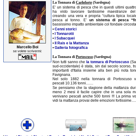
La Tonnara di
Carloforte
(Sardegna)
E’ un sistema di pesca che in questi ultimi quattr
ha visto lavorare tantissime maestranze de
creando una vera e propria “cultura tipica locale
pesca al tonno. E’
un sistema di pesca “fi
bassissimo impatto ambientale col fondale circostan
•
Cenni storici
•
I Tonnarotti
•
I Subacquei
•
Il Rais e la Mattanza
Marcello Boi
•
Galleria fotografica
se volete scrivermi:
La Tonnara di
Portoscuso
(Sardegna)
Non tutti sanno che
la tonnara di Portoscuso
(Sa
sud-occidentale) è stata, sin dal secolo scorso, tr
importanti d'Italia insieme alla ben più nota ton
Favignana.
Nel solo 1882 nella tonnara di Portoscuso 
pescati 10.136 tonni........
Se pensiamo che la stagione della mattanza dur
meno 2 mesi è facile capire che in una sola m
venivano pescati anche 500 tonni !!! La prima vo
vidi la mattanza provai delle emozioni fortissime.....