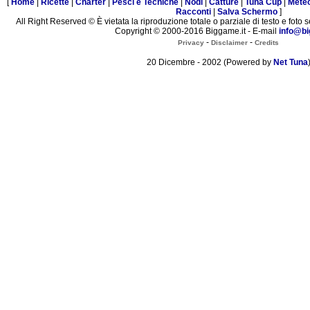
[
Home
|
Ricette
|
Charter
|
Pesci e Tecniche
|
Nodi
|
Catture
|
Tuna Cup
|
Mete
Racconti
|
Salva Schermo
]
All Right Reserved © È vietata la riproduzione totale o parziale di testo e foto s
Copyright © 2000-2016 Biggame.it - E-mail
info@bi
-
-
Privacy
Disclaimer
Credits
20 Dicembre - 2002 (Powered by
Net Tuna