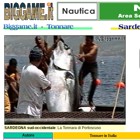
SARDEGNA sud-occidentale
: La Tonnara di Portoscuso
Autore
Tonnare in Italia