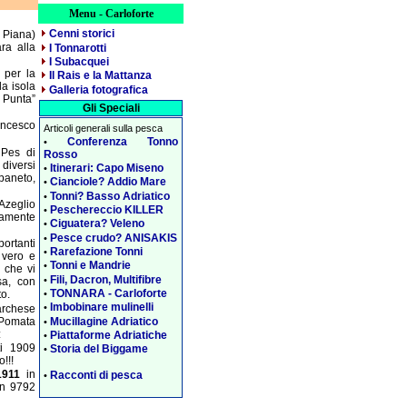
Menu - Carloforte
Cenni storici
a Piana)
ara alla
I Tonnarotti
I Subacquei
 per la
Il Rais e la Mattanza
la isola
Galleria fotografica
 Punta”
Gli Speciali
ancesco
Articoli generali sulla pesca
Conferenza Tonno
•
 Pes di
Rosso
diversi
Itinerari: Capo Miseno
•
aneto,
Cianciole? Addio Mare
•
Tonni? Basso Adriatico
•
Azeglio
Peschereccio KILLER
•
tamente
Ciguatera? Veleno
•
Pesce crudo? ANISAKIS
•
portanti
Rarefazione Tonni
•
n vero e
Tonni e Mandrie
•
 che vi
Fili, Dacron, Multifibre
•
sa, con
TONNARA - Carloforte
•
o.
Imbobinare mulinelli
•
rchese
Mucillagine Adriatico
 Pomata
•
:
Piattaforme Adriatiche
•
ti 1909
Storia del Biggame
•
o!!!
1911
in
Racconti di pesca
•
en 9792