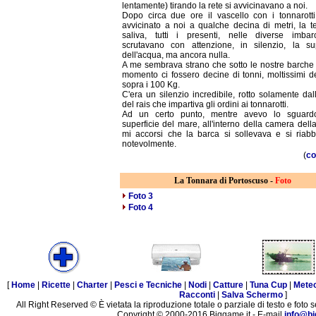
lentamente) tirando la rete si avvicinavano a noi.
Dopo circa due ore il vascello con i tonnarotti
avvicinato a noi a qualche decina di metri, la t
saliva, tutti i presenti, nelle diverse imbarc
scrutavano con attenzione, in silenzio, la sup
dell'acqua, ma ancora nulla.
A me sembrava strano che sotto le nostre barche 
momento ci fossero decine di tonni, moltissimi de
sopra i 100 Kg.
C'era un silenzio incredibile, rotto solamente da
del rais che impartiva gli ordini ai tonnarotti.
Ad un certo punto, mentre avevo lo sguardo
superficie del mare, all'interno della camera dell
mi accorsi che la barca si sollevava e si riab
notevolmente.
(
co
La Tonnara di Portoscuso -
Foto
Foto 3
Foto 4
[
Home
|
Ricette
|
Charter
|
Pesci e Tecniche
|
Nodi
|
Catture
|
Tuna Cup
|
Mete
Racconti
|
Salva Schermo
]
All Right Reserved © È vietata la riproduzione totale o parziale di testo e foto s
Copyright © 2000-2016 Biggame.it - E-mail
info@bi