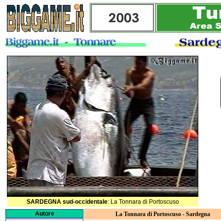
SARDEGNA sud-occidentale
: La Tonnara di Portoscuso
Autore
La Tonnara di Portoscuso - Sardegna