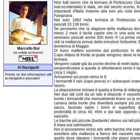
Non tutti sanno che la tonnara di Portoscuso (S
sud-occidentale) è stata, sin dal secolo scorso, tr
importanti d'Italia insieme alla ben più nota ton
Favignana.
Nel solo 1882 nella tonnara di Portoscuso 
pescati 10.136 tonni.
Se pensiamo che la stagione della mattanza dur
meno 2 mesi è facile capire che in una sola m
venivano pescati anche 500 tonni !!! La prima vo
vidi la mattanza provai delle emozioni fortissime.
domenica di Maggio.
Marcello Boi
Di buon mattino uscimmo dal porticciolo in di
se volete scrivermi:
Capo Altano di fronte al quale vengono stese le re
tonnara.
Vengono calate già da poche decine di metri dalla
Ai Naviganti
perpendicolare a questa si allontanano verso il l
circa 1 miglio.
Presto on line informazioni utili
Arrivammo sul posto verso le 9.
ai naviganti e pescatori
I tonnarotti il rais (capo pesca) e i subacquei eran
lavoro.
La disposizione iniziare è quella a forma di rettang
Nei due lati corti da un lato è disposto il vascel
bordo i tonnarotti che manualmente tirano su la re
camera della morte che diventerà sempre più pic
sacco, facendo salire i tonni in superficie
profondità di circa 40. 45m e dal lato opposto u
vascello.
Le barche più piccole (bastarde) stanno sui lati più
Il mare era calmissimo.
Noi ci ancorammo vicino alle altre barche che eran
assistere alla mattanza a fianco del vascello op
quello dove stavano i tonnarotti che piano piano