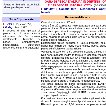
GARA DI PESCA D'ALTURA IN DRIFTING - O
Presto on line informazioni utili
11° TROFEO FAUSTO PALLOTTINI
(8/09/2001
ai naviganti e pescatori
Risultati
Galleria foto
Resoconto
Coor
ferrate
Resoconto della gara
Tuna Cup passate
Cosa dire di un mare di Tonni.......
Felix II
: Pesaro 1996;
Cosa c'è di più azzeccato nell'organizzare una gara soci
Gaby
: Fano 1997
periodo giusto. Sicuramente il divertimento non é manc
I racconti di una gionata di
particolare per alcuni equipaggi che hanno effettu
pesca e di una vittoria
catture. Complimenti a loro che hanno saputo indovi
attraverso chi l'ha vissuta
poste migliori, la distanza dalla costa e a cui non ma
direttamente. Tecniche di
buona dose di fortuna....
pesca, combattimento,
L'undicesimo trofeo dedicato a Fausto Pallottini, si é
pasturazione, attraverso
quindi nei migliori dei modi, mare ottimo, buona pres
l'esperienza di grandi equipaggi.
pesce ed efficiente organizzazione.
Ventisette le barche in gara provenienti anche da club limi
Non sono mancate inoltre le ferrate fin dai primi moment
giornata. L'imbarcazione ILARIA é riuscita a tenere i tonn
la barca anche durante i combattimenti e la barca giu
faceva a tempo ad allontanarsi più di tanto, che doveva 
dall'equipaggio per constatarne la dichiarazione di allama
ZI SESTO ...... se non rompeva la canna durante la fuga i
del tonno, aveva buone possibilità di piazzarsi al 
terzo-posto. Ma in gara é così, se non é tutto in reg
posto, se non si é pronti a sfilare la canna dal por
bisogna essere pronti a rischiarne le conseguenze.
Alla terza cattura da parte dell'imbarcazione ILARIA
equipaggi non ce l'hanno più fatta, hanno perso la loro st
di pastura effettuata nelle ore precedenti e si sono diret
zona dove l'equipaggio dell' ILARIA, stava assicu
sempre di più la vittoria.
E a qualcuno é andata bene, ma ormai era già tardi e la 
di un solo pesce non gli é valso il posizionamento in class
Rientro in porto per le 17,00 pesatura del pescato e nel