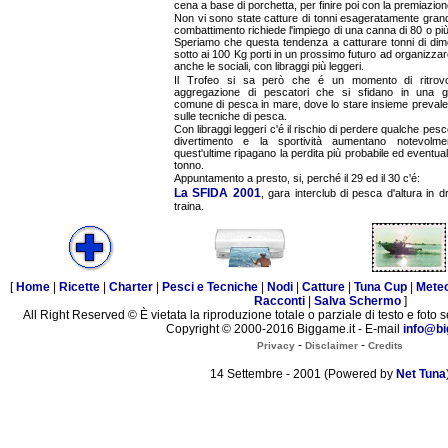
cena a base di porchetta, per finire poi con la premiazion
Non vi sono state catture di tonni esageratamente grandi,
combattimento richiede l'impiego di una canna di 80 o più 
Speriamo che questa tendenza a catturare tonni di dim
sotto ai 100 Kg porti in un prossimo futuro ad organizzar
anche le sociali, con libraggi più leggeri.
Il Trofeo si sa però che é un momento di ritrov
aggregazione di pescatori che si sfidano in una g
comune di pesca in mare, dove lo stare insieme preval
sulle tecniche di pesca.
Con libraggi leggeri c'é il rischio di perdere qualche pesc
divertimento e la sportività aumentano notevolme
quest'ultime ripagano la perdita più probabile ed eventual
tonno.
Appuntamento a presto, si, perché il 29 ed il 30 c'é:
La SFIDA 2001
, gara interclub di pesca d'altura in dr
traina.
[
Home
|
Ricette
|
Charter
|
Pesci e Tecniche
|
Nodi
|
Catture
|
Tuna Cup
|
Mete
Racconti
|
Salva Schermo
]
All Right Reserved © È vietata la riproduzione totale o parziale di testo e foto s
Copyright © 2000-2016 Biggame.it - E-mail
info@bi
-
-
Privacy
Disclaimer
Credits
14 Settembre - 2001 (Powered by
Net Tuna