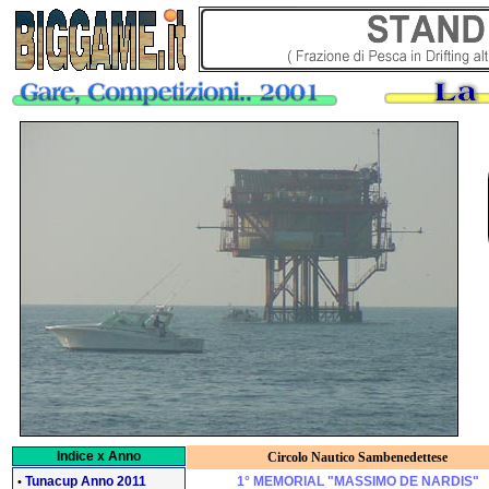
Indice x Anno
Circolo Nautico Sambenedettese
Tunacup Anno 2011
1° MEMORIAL "MASSIMO DE NARDIS"
•