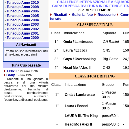
CHALLENGE INTERNAZIONALE A SQUAD
Tunacup Anno 2010
•
GARA DI PESCA D'ALTURA IN DRIFTING E TR
Tunacup Anno 2008
•
29 e 30 SETTEMBRE
Tunacup Anno 2006
•
Risultati
Galleria foto
Resoconto
Coor
Tunacup Anno 2005
•
ferrate
Tunacup Anno 2004
•
Tunacup Anno 2003
CLASSIFICA FINALE
•
Tunacup Anno 2002
•
Class.
Imbarcazione
Squadra
Pun
Tunacup Anno 2001
•
Tunacup Anno 2000
•
1°
Onda / Lambrusco
CN Rimini
165
Ai Naviganti
2°
Laura / Eccoci
CNS
150
Presto on line informazioni utili
ai naviganti e pescatori
3°
Guya / Overbooking
Big Game
24,
Tuna Cup passate
4°
Head Mo / Alex II
CNS
19,
Felix II
: Pesaro 1996;
Gaby
: Fano 1997
CLASSIFICA DRIFTING
I racconti di una gionata di
pesca e di una vittoria
Class.
Imbarcazione
Gruppo
Pun
attraverso chi l'ha vissuta
direttamente. Tecniche di
1 rilascio
pesca, combattimento,
1°
Onda / Lambrusco
150
pasturazione, attraverso
30 lb
l'esperienza di grandi equipaggi.
1 rilascio
1°
Laura / Eccoci
150
30 lb
-
LAURA III / The King
perso/30 lb
-
-
Head Mo / Alex II
perso/30 lb
-