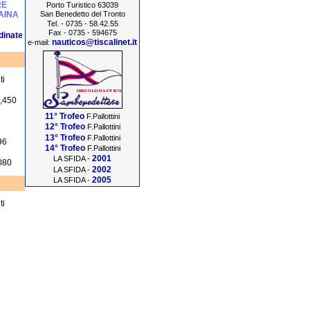
RE
Porto Turistico 63039
San Benedetto del Tronto
AINA
Tel. - 0735 - 58.42.55
Fax - 0735 - 594675
dinate
nauticos@tiscalinet.it
e-mail:
ti
,450
11° Trofeo
F.Pallottini
12° Trofeo
F.Pallottini
13° Trofeo
F.Pallottini
96
14° Trofeo
F.Pallottini
2001
LA SFIDA -
080
2002
LA SFIDA -
2005
LA SFIDA -
ti