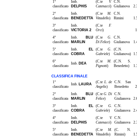
1°
Imb.
(C.te
V.
C.N.
classificato
DELPHIS
Catenacci
)
Giulianova
2.
2°
Imb.
(C.te
M.
C.N.
classificata
BENEDETTA
Vittadello
)
Rimini
1.
3°
Imb.
(C.te
F.
classificato
VICTORIA 2
Orci
)
1
4°
Imb.
BLU
(C.te
G.
C.N.
classificato
MARLIN
Di Felice
)
Giulianova
1.
5°
Imb.
EL
(C.te
G.
(C.N.
classificato
COBRA
Gabriele
)
Giulianova)
1.
6°
(C.te
M.
(C.N. S.
Imb.
DEA
classificato
Pignotti
)
Benedetto)
1.
CLASSIFICA FINALE
1°
(C.te
L. de
C.N. San
Imb.
LAURA
classificato
Angelis
)
Benedetto
2
2°
Imb.
BLU
(C.te
G. Di
C.N.
classificata
MARLIN
Felice
)
Giulianova
2.
3°
Imb.
EL
(C.te
G.
C.N.
classificato
COBRA
Gabriele
)
Giulianova
2.
4°
Imb.
(C.te
V.
C.N.
classificato
DELPHIS
Catenacci
)
Giulianova
2.
5°
Imb.
(C.te
M.
(C. N.
classificato
BENEDETTA
Vittadello
)
Rimini)
1.