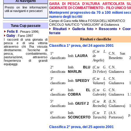
Ai Naviganti
GARA DI PESCA D'ALTURA ARTICOLATA S
Presto on line informazioni
GIORNATE DI COMBATTIMENTO - FILO UNICO 50
utili ai naviganti e pescatori
Montepremi progressivo da 70 a 100 milioni seco
numero degli iscritti
Campo di Gara nella Mitica FOSSA DELL'ADRIATICO
CIRCOLO NAUTICO "V.MIGLIORI" di Giulianova
Tuna Cup passate
Risultati
Galleria foto
Resoconto
Coor
Felix II
: Pesaro 1996;
ferrate
Gaby
: Fano 1997
Risultati e classifiche
I racconti di una gionata di
pesca e di una vittoria
Classifica 1° prova, del 24 agosto 2001
attraverso chi l'ha vissuta
direttamente. Tecniche di
(C.te
L.
1°
C.N. San
pesca, combattimento,
Imb.
LAURA
de
pasturazione, attraverso
classificato
Benedetto
2
Angelis
)
l'esperienza di grandi
equipaggi.
2°
Imb.
BLU
(C.te
G.
C.N.
classificata
MARLIN
Di Felice
)
Giulianova
1
3°
(C.te
L.
C.N.
Imb.
SPEEDY
classificato
Valiante
)
Giulianova
1
4°
Imb.
EL
(C.te
G.
C.N.
classificato
COBRA
Gabriele
)
Giulianova
1.
5°
(C.te
R.
(L.N.
Imb.
GIUSY 2
classificato
Recinella
)
Giulianova)
1
6°
Imb.
(C.te
T.
(A.S.
p.
classificato
SCONCERTO
Taraschi
)
Portorose)
Classifica 2° prova, del 25 agosto 2001