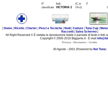
6°
Imb.
(C.te
F.
classificato
VICTORIA 2
Orci
)
1
[
Home
|
Ricette
|
Charter
|
Pesci e Tecniche
|
Nodi
|
Catture
|
Tuna Cup
|
Mete
Racconti
|
Salva Schermo
]
All Right Reserved © È vietata la riproduzione totale o parziale di testo e foto s
Copyright © 2000-2016 Biggame.it - E-mail
info@bi
-
-
Privacy
Disclaimer
Credits
30 Agosto - 2001 (Powered by
Net Tuna
)