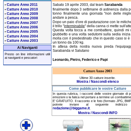
Catture Anno 2011
Sabato 19 aprile 2003, dal team
Sarabanda
•
Catture Anno 2010
finalmente dopo 3 settimane di astinenza dalla p
•
tonno finalmente una giornata "non delle miglio
Catture Anno 2009
•
andare a pesca.
Catture Anno 2008
•
Dopo un paio d'ore di pasturazione con le mitich
Catture Anno 2007
•
il trillo "
interminabile
" della canna ci mette sull'atte
Catture Anno 2006
•
Questa volta tocca a me combattere, quindi mi m
Catture Anno 2005
•
giubbetto e una volta sedutomi sulla sedia inizia i
Catture Anno 2004
•
molla con il predestinato che in questo caso si è 
Catture Anno 2003
•
un tonno da 100 kg.
In attesa della nostra nuova preda l'equipag
Ai Naviganti
Sarabanda vi Salutano
Presto on line informazioni utili
ai naviganti e pescatori
Leonardo, Pietro, Federico e Papi
Catture Anno 2003
Ultime 30 catture inserite.
Mostra / Nascondi elenco
Come pubblicare le vostre Catture
In questa rubrica, i racconti delle vostre giornate di 
emozioni o la fatica nel portare a termine un combattime
E' GRATUITO. Il racconto e le foto (formato JPG, BMP,
potrete inviare al seguente indirizzo 
redazione@biggame.it
.
Mostra / Nascondi INFO