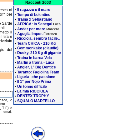
Racconti 2003
Il ragazzo e il mare
esca al
•
ri" per
Tempo di bolentino
•
Traina x Sebastiano
•
e Sarde
AFRICA: in Senegal
•
Luca
nti.
Andar per mare
•
Marcello
etto il
Aguglia Imper.
•
Fiorenzo
l tira e
Ricciola, sembra facile..
•
rivelato
Team CHICA - 210 Kg
•
Gommonkako (claudio)
•
gio del
Dusky, 210 Kg di gigante
•
Traina in barca Vela
•
Marlin a traina - Luca
•
Angler, 1° Big Dentice
•
Taranto: Fagiolina Team
•
Liguria: che passione
•
Il 1° per Nojo Prima
•
Un tonno difficile
•
La mia RICCIOLA
•
DENTEX TROPHY
•
pesca, le
SQUALO MARTELLO
•
nto.
 TIF) le
email: