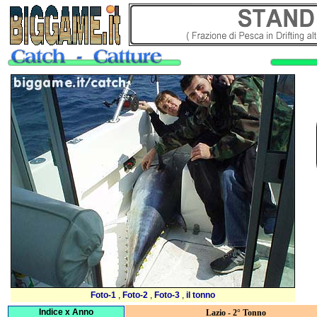
Foto-1
,
Foto-2
,
Foto-3
,
il tonno
Indice x Anno
Lazio - 2° Tonno