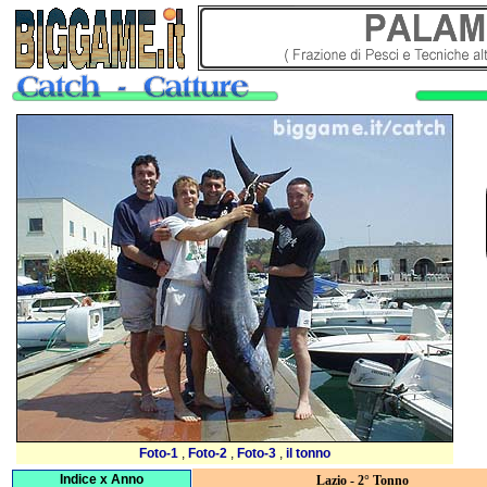
Foto-1
,
Foto-2
,
Foto-3
,
il tonno
Indice x Anno
Lazio - 2° Tonno