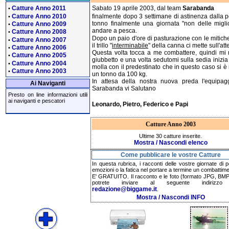
Catture Anno 2011
Sabato 19 aprile 2003, dal team
Sarabanda
•
Catture Anno 2010
finalmente dopo 3 settimane di astinenza dalla p
•
tonno finalmente una giornata "non delle miglio
Catture Anno 2009
•
andare a pesca.
Catture Anno 2008
•
Dopo un paio d'ore di pasturazione con le mitich
Catture Anno 2007
•
il trillo "
interminabile
" della canna ci mette sull'atte
Catture Anno 2006
•
Questa volta tocca a me combattere, quindi mi m
Catture Anno 2005
•
giubbetto e una volta sedutomi sulla sedia inizia i
Catture Anno 2004
•
molla con il predestinato che in questo caso si è 
Catture Anno 2003
•
un tonno da 100 kg.
In attesa della nostra nuova preda l'equipag
Ai Naviganti
Sarabanda vi Salutano
Presto on line informazioni utili
ai naviganti e pescatori
Leonardo, Pietro, Federico e Papi
Catture Anno 2003
Ultime 30 catture inserite.
Mostra / Nascondi elenco
Come pubblicare le vostre Catture
In questa rubrica, i racconti delle vostre giornate di 
emozioni o la fatica nel portare a termine un combattime
E' GRATUITO. Il racconto e le foto (formato JPG, BMP,
potrete inviare al seguente indirizzo 
redazione@biggame.it
.
Mostra / Nascondi INFO