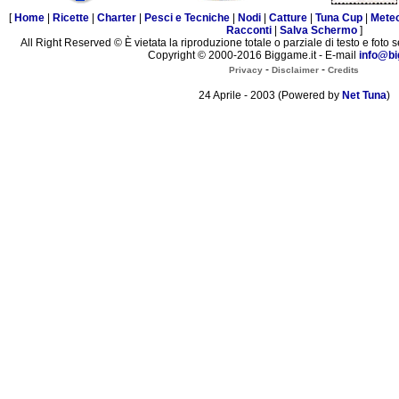
[
Home
|
Ricette
|
Charter
|
Pesci e Tecniche
|
Nodi
|
Catture
|
Tuna Cup
|
Mete
Racconti
|
Salva Schermo
]
All Right Reserved © È vietata la riproduzione totale o parziale di testo e foto s
Copyright © 2000-2016 Biggame.it - E-mail
info@bi
-
-
Privacy
Disclaimer
Credits
24 Aprile - 2003 (Powered by
Net Tuna
)