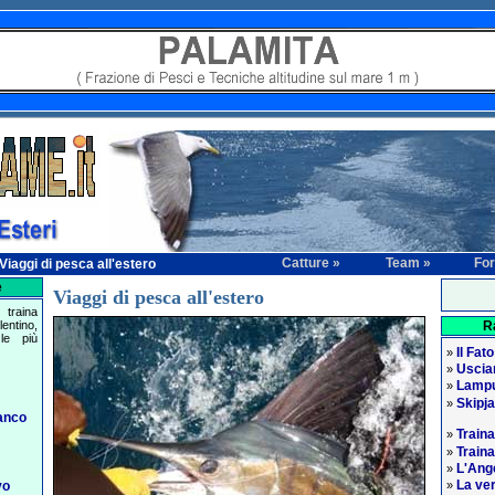
Catture »
Team »
Fo
aggi di pesca all'estero
e
Viaggi di pesca all'estero
traina
entino,
R
le più
Il Fato
»
Usciam
»
Lampu
»
Skipj
»
anco
Traina
»
Traina
»
L'Ange
»
La ver
vo
»