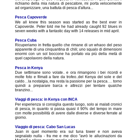
richiamo della mia natura di pescatore, mi porta velocemente
ad organizzare, una battuta di pesca d'altura...
Pesca Capoverde
We all knew this season was started as the best ever in
Capoverde. Peter told me he had already caught 92 blues in
seven weeks with a fantastic day with 14 releases in mid april.
Pesca Cuba
Ricuperiamo in fretta quello che rimane di un whaoo del peso
apparente di una cinquantina di chili; uno squalo di dimensioni
enormi con un sol boccone ha portato via più della metà di
quel capolavoro della natura.
Pesca in Kenya
Due settimane sono volate.. e ora rimangono i bei ricordi e
molte foto e filmati a fare da trofeo..del Kenya del sole e del
caldo…la nostalgia, ma resta la passione per la pesca…. torno
quindi a preparare barca e attrezzi per tentare qualche
branzino...
Viaggi di pesca: in Kenya con INCA
Per esperienza si consiglia questo luogo, solo ai malati cronici
di pesca, in quanto si passa quasi il 90% del tempo in mare
con molte possibilità di avere dalle diverse e diverse ferrate al
giorno.
Viaggio di pesca: Cabo San Lucas
Juan in quel momento era sul tuna tower e non aveva
segnalato nulla - fra me e me dico "avrò le allucinazioni da