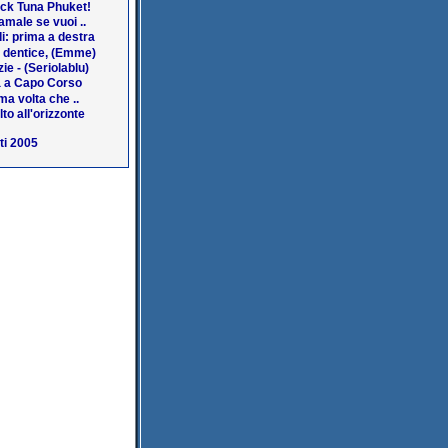
ack Tuna Phuket!
amale se vuoi ..
i: prima a destra
a dentice, (Emme)
ie - (Seriolablu)
 a Capo Corso
ma volta che ..
lto all'orizzonte
ti 2005