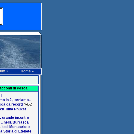
rum »
Home »
acconti di Pesca
 !
o in 2, torniamo..
ga da record
(Aldo)
ack Tuna Phuket
: grande incontro
 .. nella Burrasca
lo di Montecristo
a Storia di Etebete