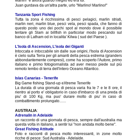
Marlin!" e allora guardo meglio ed era lui.
Juan gurdava da un'altra parte, urlo "Marlino! Marlino!"
Tanzania Sport Fishing
Tutta la zona é ricchissima di pesci pelagici, marlin striati,
marlin neri, marlin blue, pesci vela, pesci spada, che fanno di
questo posto uno dei pochi spot al mondo dove é possibile
tentare gli Slam ai billfish in particolar modo pescando sul
banco di Latham od in localita' Kilwa ( sud del Paese ).
L'Isola di Ascension, L'isola dei Giganti
Intoccata e intoccabile sin dalle sue origini, l'Isola di Ascension
è cielo sulla Terra per gli amanti della pesca estrema (granders
abbondantemente compresi), come ha scoperto l'Autore, primo
italiano e primo fotogiornalista ad aver messo piede sul più
remoto lembo di terra dell'intero Oceano Atlantico.
Islas Canarias - Tenerife
Big Game fishing Stand-up eXtreme Tenerife
La durata di una giornata di pesca varia fra le 7 e le 8 ore, il
rientro al porto e' obligatorio in caso d'imbarco di una preda di
piu' di 100 Kg, ma puo' durare molto di piu' in caso di
combattimento prolungato.......
AUSTRALIA
:
Adrenalin in Adelaide
un racconto di una giornata di pesca, sempre dall'australia ma
questa volta in italiano, a sentir lui "non andata molto bene".
Great Fishing Attitude
Foto e racconti di pesca molto interessanti, in zone molto
ricche di pesce: Sud Australia - Adelaide.