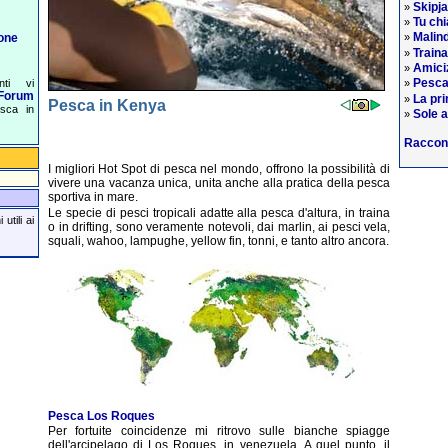
Skipj
»
Tu chi
»
Malind
one
»
Train
»
Amiciz
»
Pesca
nti vi
»
Forum
La pri
»
Pesca in Kenya
esca in
Sole a
»
Raccon
I migliori Hot Spot di pesca nel mondo, offrono la possibilità di
vivere una vacanza unica, unita anche alla pratica della pesca
sportiva in mare.
Le specie di pesci tropicali adatte alla pesca d'altura, in traina
utili ai
o in drifting, sono veramente notevoli, dai marlin, ai pesci vela,
squali, wahoo, lampughe, yellow fin, tonni, e tanto altro ancora.
Pesca Los Roques
Per fortuite coincidenze mi ritrovo sulle bianche spiagge
dell'arcipelago di Los Roques, in venezuela. A quel punto, il