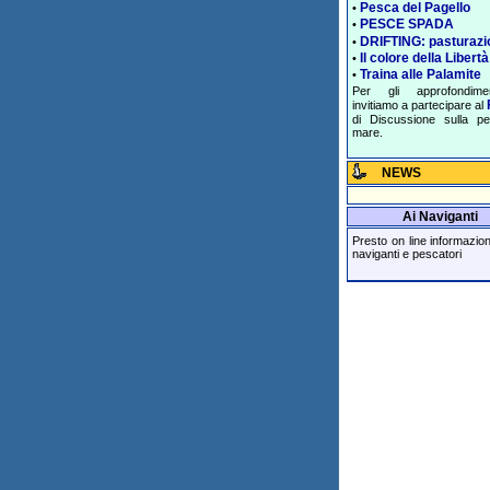
Pesca del Pagello
•
PESCE SPADA
•
DRIFTING: pasturazi
•
Il colore della Libertà
•
Traina alle Palamite
•
Per gli approfondime
invitiamo a partecipare al
di Discussione sulla p
mare.
NEWS
Ai Naviganti
Presto on line informazioni 
naviganti e pescatori