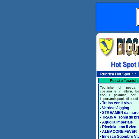
Rubrica Hot Spot ::: Vi
Pesci e Tecnich
Tecniche di pesca, 
costiera e in altura, bol
con il palamito, per 
importanti specie di pesci.
Traina con il vivo
•
Vertical Jigging
•
STREAMER da mare
•
TRAINA: Tonni du br
•
Aguglia Imperiale
•
Ricciola: con il vivo
•
ALBACORE FEVER
•
Innesco Sgombro Vi
•