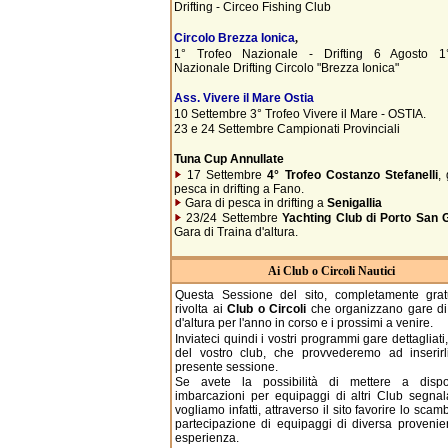
Drifting - Circeo Fishing Club
Circolo Brezza Ionica
,
1° Trofeo Nazionale - Drifting 6 Agosto 1°
Nazionale Drifting Circolo "Brezza Ionica"
Ass. Vivere il Mare Ostia
10 Settembre 3° Trofeo Vivere il Mare - OSTIA.
23 e 24 Settembre Campionati Provinciali
Tuna Cup Annullate
17 Settembre
4° Trofeo Costanzo Stefanelli
,
pesca in drifting a Fano.
Gara di pesca in drifting a
Senigallia
23/24 Settembre
Yachting Club di Porto San G
Gara di Traina d'altura.
Ai Club o Circoli Nautici
Questa Sessione del sito, completamente grat
rivolta ai
Club o Circoli
che organizzano gare d
d'altura per l'anno in corso e i prossimi a venire.
Inviateci quindi i vostri programmi gare dettagliati,
del vostro club, che provvederemo ad inserirl
presente sessione.
Se avete la possibilità di mettere a dispos
imbarcazioni per equipaggi di altri Club segnala
vogliamo infatti, attraverso il sito favorire lo scam
partecipazione di equipaggi di diversa proveni
esperienza.