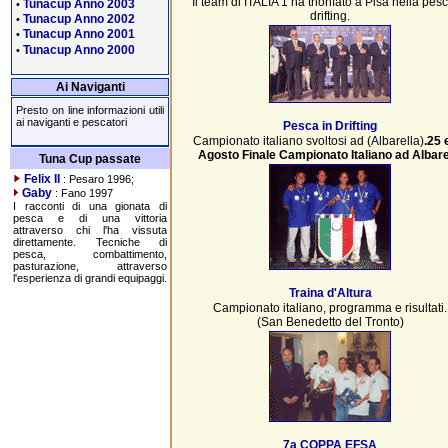
Il team di ITALIA 1 ha trionfato a Pisa nella pesc
Tunacup Anno 2003
•
drifting.
Tunacup Anno 2002
•
Tunacup Anno 2001
•
Tunacup Anno 2000
•
Ai Naviganti
Presto on line informazioni utili
ai naviganti e pescatori
Pesca in Drifting
Campionato italiano svoltosi ad (Albarella)
.25 
Agosto Finale Campionato Italiano ad Albare
Tuna Cup passate
Felix II
: Pesaro 1996;
Gaby
: Fano 1997
I racconti di una gionata di
pesca e di una vittoria
attraverso chi l'ha vissuta
direttamente. Tecniche di
pesca, combattimento,
pasturazione, attraverso
l'esperienza di grandi equipaggi.
Traina d'Altura
Campionato italiano, programma e risultati.
(San Benedetto del Tronto)
7a COPPA EFSA