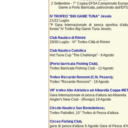
2 Settembre - 7° Coppa EFSA Campionato Europ
Game a Porto Barricata, patrocinato dall'EF
IV TROFEO "BIG GAME TUNA" Jesolo
21/22 Luglio
"Iª Gara Internazionale di pesca sportiva d'altu
fonda" IV Trofeo Big Game Tuna Jesolo;
Club Nautico di Rimini
29/30 Luglio - VI° Trofeo Città di Rimini
Club Nautico Cattolica
Hot Tuna Cup "The Challenge" - 9 Agosto
(Porto barricata Fishing Club)
.
Trofeo Barricata Fishing Club - 12 Agosto
Trofeo Riccardo Renzoni (C.N. Pesaro)
;
Trofeo "Riccardo Renzoni" - 19 Agosto
VII° trofeo Alto Adriatico ad Albarella Coppa ME
Gara Internazionale di pesca d'altura ad Albarella
Angler's New Club - (Rovigo) 19 Agosto
Circolo Nautico San Benedettese
;
Trofeo Pallottini, 10° Trofeo di Pesca d'altura
Circeo Fishing Club
,
gara di pesca d'altura 6 Agosto Gara di Pesca d'Al