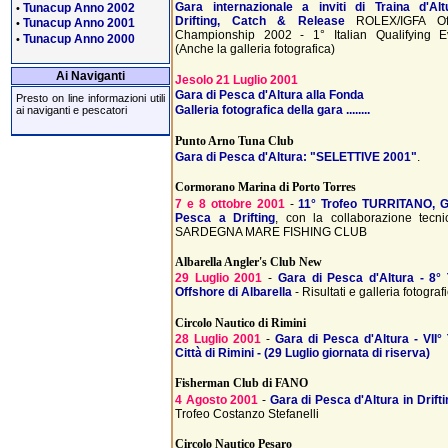
Gara internazionale a inviti di Traina d'Al
Tunacup Anno 2002
•
Drifting, Catch & Release
ROLEX/IGFA Off
Tunacup Anno 2001
•
Championship 2002 - 1° Italian Qualifying E
Tunacup Anno 2000
•
(Anche la galleria fotografica)
Ai Naviganti
Jesolo 21 Luglio 2001
Gara di Pesca d'Altura alla Fonda
Presto on line informazioni utili
Galleria fotografica della gara ........
ai naviganti e pescatori
Punto Arno Tuna Club
Gara di Pesca d'Altura: "SELETTIVE 2001"
.
Cormorano Marina di Porto Torres
7 e 8 ottobre 2001
-
11° Trofeo TURRITANO, G
Pesca a Drifting
, con la collaborazione tecni
SARDEGNA MARE FISHING CLUB
Albarella Angler's Club New
29 Luglio 2001
-
Gara di Pesca d'Altura - 8° 
Offshore di Albarella
- Risultati e galleria fotograf
Circolo Nautico di Rimini
28 Luglio 2001
-
Gara di Pesca d'Altura - VII°
Città di Rimini - (29 Luglio giornata di riserva)
Fisherman Club di FANO
4 Agosto 2001
-
Gara di Pesca d'Altura in Drifti
Trofeo Costanzo Stefanelli
Circolo Nautico Pesaro