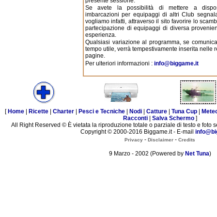
presente sessione.
Se avete la possibilità di mettere a dispos
imbarcazioni per equipaggi di altri Club segnala
vogliamo infatti, attraverso il sito favorire lo scamb
partecipazione di equipaggi di diversa provenie
esperienza.
Qualsiasi variazione al programma, se comunicat
tempo utile, verrà tempestivamente inserita nelle r
pagine.
Per ulteriori informazioni :
info@biggame.it
[
Home
|
Ricette
|
Charter
|
Pesci e Tecniche
|
Nodi
|
Catture
|
Tuna Cup
|
Mete
Racconti
|
Salva Schermo
]
All Right Reserved © È vietata la riproduzione totale o parziale di testo e foto s
Copyright © 2000-2016 Biggame.it - E-mail
info@bi
-
-
Privacy
Disclaimer
Credits
9 Marzo - 2002 (Powered by
Net Tuna
)