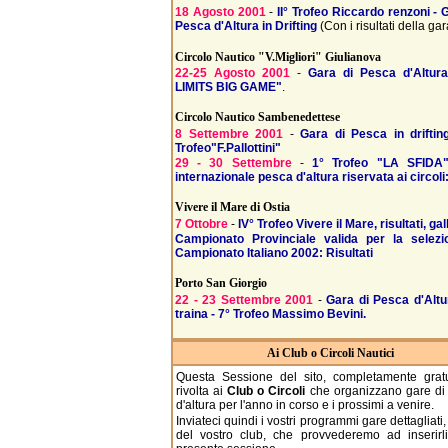
18 Agosto 2001
-
II° Trofeo Riccardo renzoni - 
Pesca d'Altura in Drifting
(Con i risultati della gar
Circolo Nautico "V.Migliori" Giulianova
22-25 Agosto 2001
-
Gara di Pesca d'Altur
LIMITS BIG GAME"
.
Circolo Nautico Sambenedettese
8 Settembre 2001
-
Gara di Pesca in drifting
Trofeo"F.Pallottini"
29 - 30 Settembre
-
1° Trofeo "LA SFIDA
internazionale pesca d'altura riservata ai circoli
Vivere il Mare di Ostia
7 Ottobre
-
IV° Trofeo Vivere il Mare, risultati, gall
Campionato Provinciale valida per la selezi
Campionato Italiano 2002: Risultati
Porto San Giorgio
22 - 23 Settembre 2001
-
Gara di Pesca d'Altu
traina - 7° Trofeo Massimo Bevini.
Ai Club o Circoli Nautici
Questa Sessione del sito, completamente gratu
rivolta ai
Club o Circoli
che organizzano gare di
d'altura per l'anno in corso e i prossimi a venire.
Inviateci quindi i vostri programmi gare dettagliati, 
del vostro club, che provvederemo ad inserirli