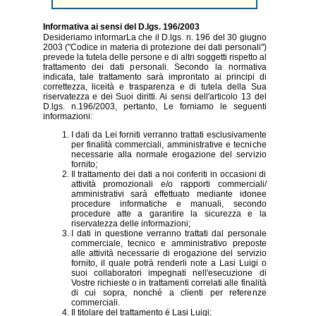
Informativa ai sensi del D.lgs. 196/2003
Desideriamo informarLa che il D.lgs. n. 196 del 30 giugno
2003 ("Codice in materia di protezione dei dati personali")
prevede la tutela delle persone e di altri soggetti rispetto al
trattamento dei dati personali. Secondo la normativa
indicata, tale trattamento sarà improntato ai principi di
correttezza, liceità e trasparenza e di tutela della Sua
riservatezza e dei Suoi diritti. Ai sensi dell'articolo 13 del
D.lgs. n.196/2003, pertanto, Le forniamo le seguenti
informazioni:
I dati da Lei forniti verranno trattati esclusivamente
per finalità commerciali, amministrative e tecniche
necessarie alla normale erogazione del servizio
fornito;
Il trattamento dei dati a noi conferiti in occasioni di
attività promozionali e/o rapporti commerciali/
amministrativi sarà effettuato mediante idonee
procedure informatiche e manuali, secondo
procedure atte a garantire la sicurezza e la
riservatezza delle informazioni;
I dati in questione verranno trattati dal personale
commerciale, tecnico e amministrativo preposte
alle attività necessarie di erogazione del servizio
fornito, il quale potrà renderli note a Lasi Luigi o
suoi collaboratori impegnati nell'esecuzione di
Vostre richieste o in trattamenti correlati alle finalità
di cui sopra, nonché a clienti per referenze
commerciali.
Il titolare del trattamento é Lasi Luigi;