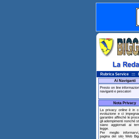
Rubrica Service ::: In
Ai Naviganti
Presto on line informazioni 
naviganti e pescatori
Nota Privacy
La privacy online è in c
evoluzione e ci impegn
garantire affinché le pro
gli adempimenti nonché s
siano aggiornati ai ter
legge.
Per meglio informarvi
pagina del sito Web Big