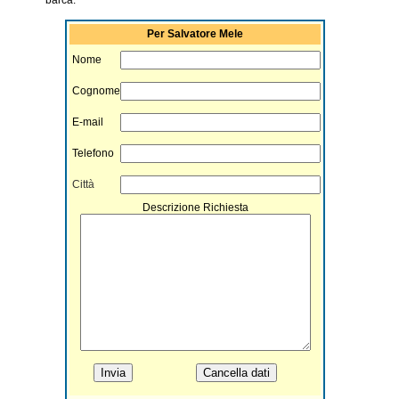
Per Salvatore Mele
Nome
Cognome
E-mail
Telefono
Città
Descrizione Richiesta