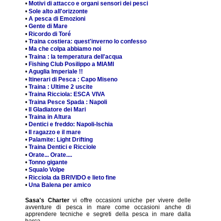
•
Motivi di attacco e organi sensori dei pesci
•
Sole alto all'orizzonte
•
A pesca di Emozioni
•
Gente di Mare
•
Ricordo di Toré
•
Traina costiera: quest'inverno lo confesso
•
Ma che colpa abbiamo noi
•
Traina : la temperatura dell'acqua
•
Fishing Club Posilippo a MIAMI
•
Aguglia Imperiale !!
•
Itinerari di Pesca : Capo Miseno
•
Traina : Ultime 2 uscite
•
Traina Ricciola: ESCA VIVA
•
Traina Pesce Spada : Napoli
•
Il Gladiatore dei Mari
•
Traina in Altura
•
Dentici e freddo: Napoli-Ischia
•
Il ragazzo e il mare
•
Palamite: Light Drifting
•
Traina Dentici e Ricciole
•
Orate... Orate....
•
Tonno gigante
•
Squalo Volpe
•
Ricciola da BRIVIDO e lieto fine
•
Una Balena per amico
Sasa's Charter
vi offre occasioni uniche per vivere delle
avventure di pesca in mare come occasioni anche di
apprendere tecniche e segreti della pesca in mare dalla
barca.