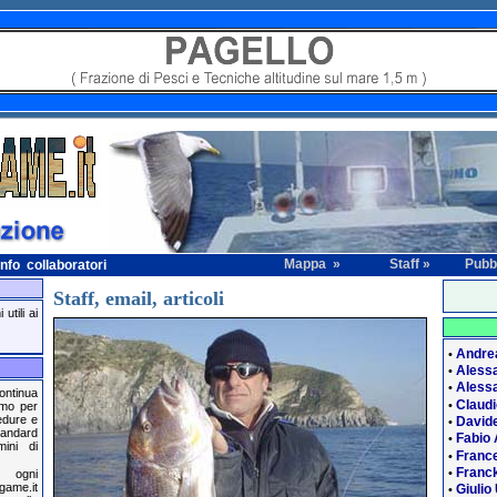
Mappa »
Staff »
Pubbl
fo collaboratori
Staff, email, articoli
utili ai
Andre
•
Aless
•
Alessa
•
ontinua
Claud
•
amo per
cedure e
Davide
•
tandard
Fabio
•
mini di
France
•
Franck
•
, ogni
game.it
Giulio
•