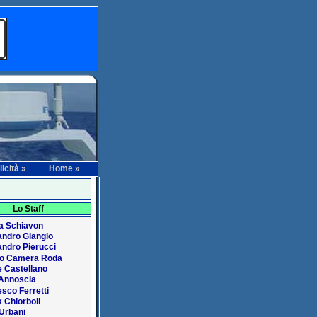
icità »
Home »
Lo Staff
a Schiavon
andro Giangio
ndro Pierucci
io Camera Roda
 Castellano
 Annoscia
sco Ferretti
 Chiorboli
 Urbani