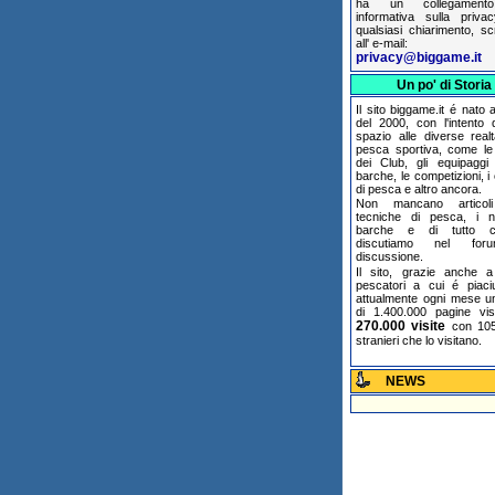
ha un collegamento
informativa sulla priva
qualsiasi chiarimento, sc
all' e-mail:
privacy@biggame.it
Un po' di Storia
Il sito biggame.it é nato ag
del 2000, con l'intento 
spazio alle diverse realt
pesca sportiva, come le a
dei Club, gli equipaggi
barche, le competizioni, i
di pesca e altro ancora.
Non mancano articoli
tecniche di pesca, i n
barche e di tutto 
discutiamo nel for
discussione.
Il sito, grazie anche a 
pescatori a cui é piaci
attualmente ogni mese un
di 1.400.000 pagine vis
270.000 visite
con 105
stranieri che lo visitano.
NEWS