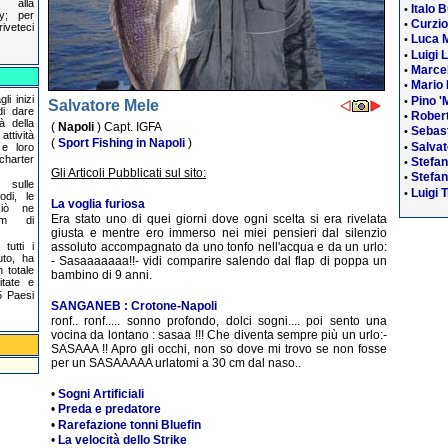
 alla
Italo 
•
cy; per
Curzi
•
riveteci
Luca 
•
Luigi 
•
Marcel
•
Mario 
•
li inizi
Pino '
•
Salvatore Mele
di dare
Robert
•
à della
(
Napoli
) Capt. IGFA
Sebas
•
ttività
(
Sport Fishing in Napoli
)
Salvat
•
 e loro
 charter
Stefa
•
Gli Articoli Pubblicati sul sito:
Stefan
•
 sulle
Luigi T
•
odi, le
La voglia furiosa
ciò ne
Era stato uno di quei giorni dove ogni scelta si era rivelata
um di
giusta e mentre ero immerso nei miei pensieri dal silenzio
tutti i
assoluto accompagnato da uno tonfo nell'acqua e da un urlo:
uto, ha
- Sasaaaaaaa!!- vidi comparire salendo dal flap di poppa un
 totale
bambino di 9 anni.
itate e
 Paesi
SANGANEB : Crotone-Napoli
ronf.. ronf..... sonno profondo, dolci sogni.... poi sento una
vocina da lontano : sasaa !!! Che diventa sempre più un urlo:-
SASAAA !! Apro gli occhi, non so dove mi trovo se non fosse
per un SASAAAAA urlatomi a 30 cm dal naso..
•
Sogni Artificiali
•
Preda e predatore
•
Rarefazione tonni Bluefin
•
La velocità dello Strike