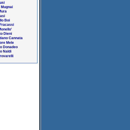
Busi
o Mugnai
Mura
Lasi
lo Boi
Fracassi
Monello'
o Dieni
tiano Cannata
ore Mele
no Donadeo
o Naldi
rovarelli