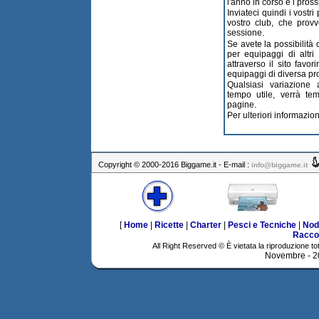
l'anno in corso e i pross
Inviateci quindi i vostri
vostro club, che provv
sessione.
Se avete la possibilità 
per equipaggi di altri 
attraverso il sito favo
equipaggi di diversa p
Qualsiasi variazione
tempo utile, verrà tem
pagine.
Per ulteriori informazion
Copyright © 2000-2016 Biggame.it - E-mail :
info@biggame.it
[
Home
|
Ricette
|
Charter
|
Pesci e Tecniche
|
Nod
Racco
All Right Reserved © È vietata la riproduzione tot
Novembre - 