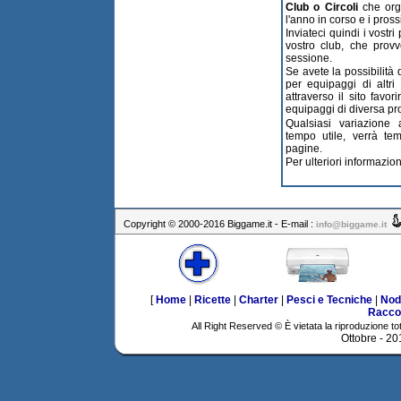
Club o Circoli
che orga
l'anno in corso e i pross
Inviateci quindi i vostri
vostro club, che provv
sessione.
Se avete la possibilità 
per equipaggi di altri 
attraverso il sito favo
equipaggi di diversa p
Qualsiasi variazione
tempo utile, verrà tem
pagine.
Per ulteriori informazion
Copyright © 2000-2016 Biggame.it - E-mail :
info@biggame.it
[
Home
|
Ricette
|
Charter
|
Pesci e Tecniche
|
Nod
Racco
All Right Reserved © È vietata la riproduzione tot
Ottobre - 2