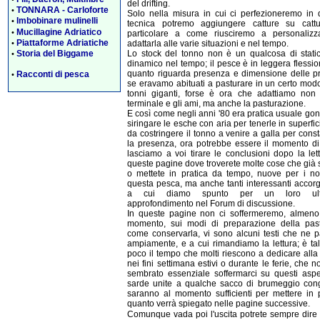
del drifting.
TONNARA - Carloforte
•
Solo nella misura in cui ci perfezioneremo in 
Imbobinare mulinelli
•
tecnica potremo aggiungere catture su cattu
Mucillagine Adriatico
•
particolare a come riusciremo a personalizz
Piattaforme Adriatiche
adattarla alle varie situazioni e nel tempo.
•
Lo stock del tonno non è un qualcosa di stati
Storia del Biggame
•
dinamico nel tempo; il pesce è in leggera flessi
quanto riguarda presenza e dimensione delle p
Racconti di pesca
•
se eravamo abituati a pasturare in un certo mod
tonni giganti, forse è ora che adattiamo non 
terminale e gli ami, ma anche la pasturazione.
E così come negli anni '80 era pratica usuale gon
siringare le esche con aria per tenerle in superfic
da costringere il tonno a venire a galla per cons
la presenza, ora potrebbe essere il momento d
lasciamo a voi tirare le conclusioni dopo la let
queste pagine dove troverete molte cose che già
o mettete in pratica da tempo, nuove per i nov
questa pesca, ma anche tanti interessanti accor
a cui diamo spunto per un loro ulte
approfondimento nel Forum di discussione.
In queste pagine non ci soffermeremo, almeno 
momento, sui modi di preparazione della pas
come conservarla, vi sono alcuni testi che ne p
ampiamente, e a cui rimandiamo la lettura; è ta
poco il tempo che molti riescono a dedicare all
nei fini settimana estivi o durante le ferie, che n
sembrato essenziale soffermarci su questi aspet
sarde unite a qualche sacco di brumeggio cong
saranno al momento sufficienti per mettere in p
quanto verrà spiegato nelle pagine successive.
Comunque vada poi l'uscita potrete sempre dire 