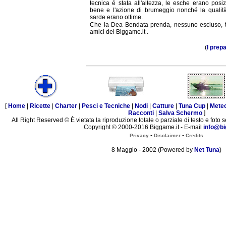
tecnica é stata all'altezza, le esche erano posi
bene e l'azione di brumeggio nonché la qualità
sarde erano ottime.
Che la Dea Bendata prenda, nessuno escluso, tut
amici del Biggame.it .
(
I prepa
[
Home
|
Ricette
|
Charter
|
Pesci e Tecniche
|
Nodi
|
Catture
|
Tuna Cup
|
Mete
Racconti
|
Salva Schermo
]
All Right Reserved © È vietata la riproduzione totale o parziale di testo e foto s
Copyright © 2000-2016 Biggame.it - E-mail
info@bi
-
-
Privacy
Disclaimer
Credits
8 Maggio - 2002 (Powered by
Net Tuna
)