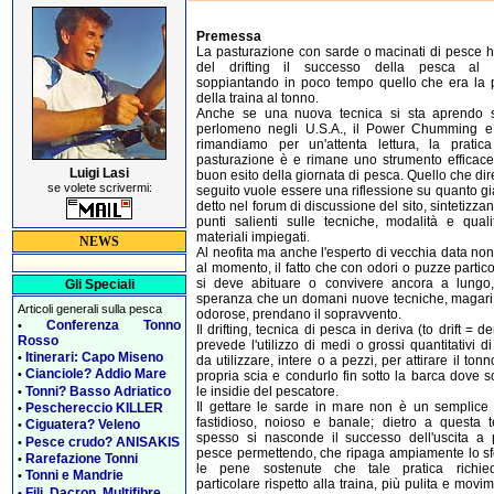
Premessa
La pasturazione con sarde o macinati di pesce h
del drifting il successo della pesca al 
soppiantando in poco tempo quello che era la p
della traina al tonno.
Anche se una nuova tecnica si sta aprendo s
perlomeno negli U.S.A., il Power Chumming e
rimandiamo per un'attenta lettura, la pratica
pasturazione è e rimane uno strumento efficace 
Luigi Lasi
buon esito della giornata di pesca. Quello che di
se volete scrivermi:
seguito vuole essere una riflessione su quanto gi
detto nel forum di discussione del sito, sintetizza
punti salienti sulle tecniche, modalità e quali
materiali impiegati.
NEWS
Al neofita ma anche l'esperto di vecchia data non
al momento, il fatto che con odori o puzze particol
si deve abituare o convivere ancora a lungo,
Gli Speciali
speranza che un domani nuove tecniche, magar
Articoli generali sulla pesca
odorose, prendano il sopravvento.
Conferenza Tonno
•
Il drifting, tecnica di pesca in deriva (to drift = de
Rosso
prevede l'utilizzo di medi o grossi quantitativi d
Itinerari: Capo Miseno
•
da utilizzare, intere o a pezzi, per attirare il tonn
Cianciole? Addio Mare
•
propria scia e condurlo fin sotto la barca dove 
Tonni? Basso Adriatico
le insidie del pescatore.
•
Il gettare le sarde in mare non è un semplice 
Peschereccio KILLER
•
fastidioso, noioso e banale; dietro a questa t
Ciguatera? Veleno
•
spesso si nasconde il successo dell'uscita a 
Pesce crudo? ANISAKIS
•
pesce permettendo, che ripaga ampiamente lo sf
Rarefazione Tonni
•
le pene sostenute che tale pratica richie
Tonni e Mandrie
•
particolare rispetto alla traina, più pulita e movi
Fili, Dacron, Multifibre
•