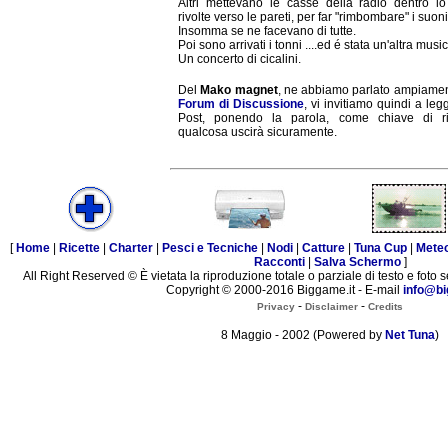
Altri mettevano le casse della radio dentro lo
rivolte verso le pareti, per far "rimbombare" i suoni
Insomma se ne facevano di tutte.
Poi sono arrivati i tonni ....ed é stata un'altra musi
Un concerto di cicalini.
Del
Mako magnet
, ne abbiamo parlato ampiamen
Forum di Discussione
, vi invitiamo quindi a leg
Post, ponendo la parola, come chiave di ri
qualcosa uscirà sicuramente.
[
Home
|
Ricette
|
Charter
|
Pesci e Tecniche
|
Nodi
|
Catture
|
Tuna Cup
|
Mete
Racconti
|
Salva Schermo
]
All Right Reserved © È vietata la riproduzione totale o parziale di testo e foto s
Copyright © 2000-2016 Biggame.it - E-mail
info@bi
-
-
Privacy
Disclaimer
Credits
8 Maggio - 2002 (Powered by
Net Tuna
)