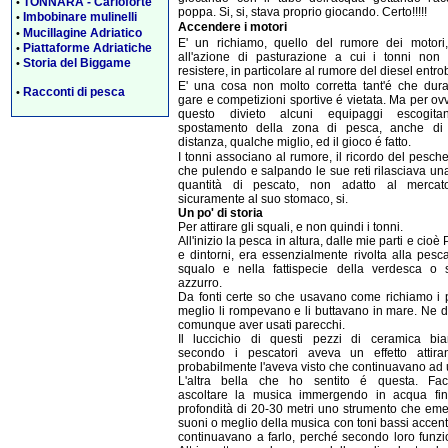
TONNARA - Carloforte
•
poppa. Si, si, stava proprio giocando. Certo!!!!!
Imbobinare mulinelli
•
Accendere i motori
Mucillagine Adriatico
•
E' un richiamo, quello del rumore dei motori,
Piattaforme Adriatiche
•
all'azione di pasturazione a cui i tonni non
Storia del Biggame
•
resistere, in particolare al rumore del diesel entro
E' una cosa non molto corretta tant'é che dura
Racconti di pesca
•
gare e competizioni sportive é vietata. Ma per ov
questo divieto alcuni equipaggi escogit
spostamento della zona di pesca, anche di
distanza, qualche miglio, ed il gioco é fatto.
I tonni associano al rumore, il ricordo del pesch
che pulendo e salpando le sue reti rilasciava un
quantità di pescato, non adatto al merca
sicuramente al suo stomaco, si.
Un po' di storia
Per attirare gli squali, e non quindi i tonni.
All'inizio la pesca in altura, dalle mie parti e cioè
e dintorni, era essenzialmente rivolta alla pesc
squalo e nella fattispecie della verdesca o 
azzurro.
Da fonti certe so che usavano come richiamo i p
meglio li rompevano e li buttavano in mare. Ne 
comunque aver usati parecchi.
Il luccichio di questi pezzi di ceramica bianc
secondo i pescatori aveva un effetto attira
probabilmente l'aveva visto che continuavano ad u
L'altra bella che ho sentito é questa. Fa
ascoltare la musica immergendo in acqua fin
profondità di 20-30 metri uno strumento che eme
suoni o meglio della musica con toni bassi accent
continuavano a farlo, perché secondo loro funzi