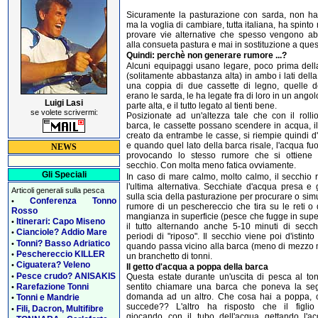
Sicuramente la pasturazione con sarda, non ha r
ma la voglia di cambiare, tutta italiana, ha spinto 
provare vie alternative che spesso vengono ab
alla consueta pastura e mai in sostituzione a ques
Quindi: perchè non generare rumore ...?
Alcuni equipaggi usano legare, poco prima dell
(solitamente abbastanza alta) in ambo i lati dell
una coppia di due cassette di legno, quelle d
erano le sarda, le ha legate fra di loro in un angol
Luigi Lasi
parte alta, e il tutto legato al tienti bene.
se volete scrivermi:
Posizionate ad un'altezza tale che con il rolli
barca, le cassette possano scendere in acqua, i
creato da entrambe le casse, si riempie quindi 
e quando quel lato della barca risale, l'acqua fu
NEWS
provocando lo stesso rumore che si ottiene 
secchio. Con molta meno fatica ovviamente.
Gli Speciali
In caso di mare calmo, molto calmo, il secchio 
l'ultima alternativa. Secchiate d'acqua presa e 
Articoli generali sulla pesca
sulla scia della pasturazione per procurare o simu
Conferenza Tonno
•
rumore di un peschereccio che tira su le reti o
Rosso
mangianza in superficie (pesce che fugge in super
Itinerari: Capo Miseno
•
il tutto alternando anche 5-10 minuti di secch
Cianciole? Addio Mare
•
periodi di "riposo". Il secchio viene poi d'istinto
Tonni? Basso Adriatico
•
quando passa vicino alla barca (meno di mezzo m
Peschereccio KILLER
•
un branchetto di tonni.
Ciguatera? Veleno
•
Il getto d'acqua a poppa della barca
Pesce crudo? ANISAKIS
•
Questa estate durante un'uscita di pesca al to
Rarefazione Tonni
sentito chiamare una barca che poneva la se
•
domanda ad un altro. Che cosa hai a poppa, c
Tonni e Mandrie
•
succede?? L'altro ha risposto che il figlio
Fili, Dacron, Multifibre
•
giocando con il tubo dell'acqua gettando l'a