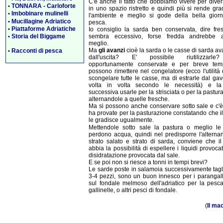
C'è anche il fatto che dobbiamo vivere per dive
TONNARA - Carloforte
•
in uno spazio ristretto e quindi più si rende gr
Imbobinare mulinelli
•
l'ambiente e meglio si gode della bella giorn
Mucillagine Adriatico
•
pesca.
Piattaforme Adriatiche
Io consiglio la sarda ben conservata, dire fre
•
sembra eccessivo, forse fredda andrebbe 
Storia del Biggame
•
meglio.
Ma
gli avanzi
cioè la sarda o le casse di sarda a
Racconti di pesca
•
dall'uscita? E' possibile riutilizzarl
opportunamente conservate e per breve tem
possono rimettere nel congelatore (ecco l'utilità
scongelare tutte le casse, ma di estrarle dal ga
volta in volta secondo le necessità) e la
successiva usarle per la strisciata o per la pastur
alternandole a quelle fresche.
Ma si possono anche conservare sotto sale e c'è
ha provate per la pasturazione constatando che i
le gradisce ugualmente.
Mettendole sotto sale la pastura o meglio le
perdono acqua, quindi nel predisporre l'alterna
strato salato e strato di sarda, conviene che i
abbia la possibilità di espellere i liquidi provocat
disidratazione provocata dal sale.
E se poi non si riesce a tonni in tempi brevi?
Le sarde poste in salamoia successivamente tagl
3-4 pezzi, sono un buon innesco per i parangall
sul fondale melmoso dell'adriatico per la pesca
gallinelle, o altri pesci di fondale.
(
Il ma