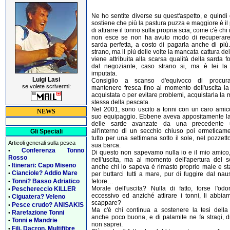
Ne ho sentite diverse su quest'aspetto, e quindi 
sostiene che più la pastura puzza e maggiore è il
di attrarre il tonno sulla propria scia, come c'è chi
non esce se non ha avuto modo di recuperare
sarda perfetta, a costo di pagarla anche di più
strano, ma il più delle volte la mancata cattura de
viene attribuita alla scarsa qualità della sarda fo
dal negoziante, caso strano si, ma è lei la
imputata.
Luigi Lasi
Consiglio a scanso d'equivoco di procur
se volete scrivermi:
mantenere fresca fino al momento dell'uscita la
acquistata o per evitare problemi, acquistarla la 
stessa della pescata.
Nel 2001, sono uscito a tonni con un caro amico
NEWS
suo equipaggio. Ebbene aveva appositamente la
delle sarde avanzate da una precedente u
all'interno di un secchio chiuso poi ermeticame
Gli Speciali
tutto per una settimana sotto il sole, nel pozzett
Articoli generali sulla pesca
sua barca.
Conferenza Tonno
•
Di questo non sapevamo nulla io e il mio amico,
Rosso
nell'uscita, ma al momento dell'apertura del s
Itinerari: Capo Miseno
•
anche chi lo sapeva è rimasto proprio male e s
Cianciole? Addio Mare
•
per buttarci tutti a mare, pur di fuggire dal na
Tonni? Basso Adriatico
fetore…
•
Morale dell'uscita? Nulla di fatto, forse l'odo
Peschereccio KILLER
•
eccessivo ed anziché attirare i tonni, li abbiam
Ciguatera? Veleno
•
scappare?
Pesce crudo? ANISAKIS
•
Ma c'è chi continua a sostenere la tesi della
Rarefazione Tonni
•
anche poco buona, e di palamite ne fa stragi, d
Tonni e Mandrie
•
non saprei.
Fili, Dacron, Multifibre
•