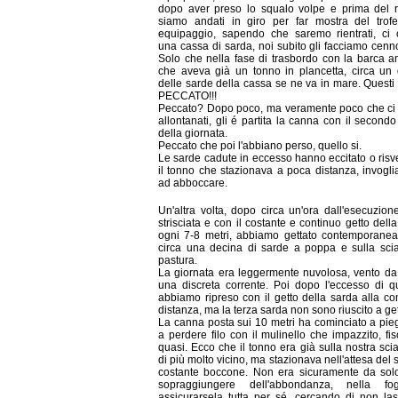
dopo aver preso lo squalo volpe e prima del ri
siamo andati in giro per far mostra del trof
equipaggio, sapendo che saremo rientrati, ci 
una cassa di sarda, noi subito gli facciamo cenno
Solo che nella fase di trasbordo con la barca a
che aveva già un tonno in plancetta, circa un 
delle sarde della cassa se ne va in mare. Questi
PECCATO!!!
Peccato? Dopo poco, ma veramente poco che ci
allontanati, gli é partita la canna con il second
della giornata.
Peccato che poi l'abbiano perso, quello si.
Le sarde cadute in eccesso hanno eccitato o risv
il tonno che stazionava a poca distanza, invogl
ad abboccare.
Un'altra volta, dopo circa un'ora dall'esecuzion
strisciata e con il costante e continuo getto dell
ogni 7-8 metri, abbiamo gettato contemporane
circa una decina di sarde a poppa e sulla scia
pastura.
La giornata era leggermente nuvolosa, vento d
una discreta corrente. Poi dopo l'eccesso di qu
abbiamo ripreso con il getto della sarda alla c
distanza, ma la terza sarda non sono riuscito a get
La canna posta sui 10 metri ha cominciato a pie
a perdere filo con il mulinello che impazzito, fi
quasi. Ecco che il tonno era già sulla nostra sci
di più molto vicino, ma stazionava nell'attesa del s
costante boccone. Non era sicuramente da solo
sopraggiungere dell'abbondanza, nella f
assicurarsela tutta per sé, cercando di non las