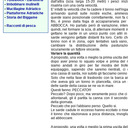
dall'altra (scia larga 15-20 metri) i pesci ini
Imbobinare mulinelli
•
risalirla con una certa velocità.
Mucillagine Adriatico
•
E' infatti la velocità che fa cadere il tonno nell'ing
Piattaforme Adriatiche
arrivando quindi sulle nostre esche, ammes
•
queste siano posizionate correttamente, non fa 
Storia del Biggame
•
filo, é preso dalla foga di accaparrarsela per 
ABBOCCA. Ho parlato però di variazione, inte
Racconti di pesca
•
quindi, nel formare la scia, di alternare momenti in
gettano le sarde in un unico punto con altri in
sarde vengono gettate distanti fra loro. Certo ch
tonno non é in zona, ogni tentativo sarà vano,
cambiare la distribuzione della pasturaz
sicuramente un fattore vincente.
Variare la quantità
A proposito, una volta o meglio la prima uscita dell
dopo aver preso lo squalo volpe e prima del ri
siamo andati in giro per far mostra del trof
equipaggio, sapendo che saremo rientrati, ci 
una cassa di sarda, noi subito gli facciamo cenno d
Solo che nella fase di trasbordo con la barca a
che aveva già un tonno in plancetta, circa un 
delle sarde della cassa se ne va in mare.
Questi fanno: PECCATO!!!
Peccato? Dopo poco, ma veramente poco che ci
allontanati, gli é partita la canna con il second
della giornata.
Peccato che poi l'abbiano perso. Quello si.
Le sarde cadute in eccesso hanno eccitato o risv
il tonno che stazionava a poca distanza, invogl
ad abboccare.
A proposito, una volta o meglio la prima uscita dell