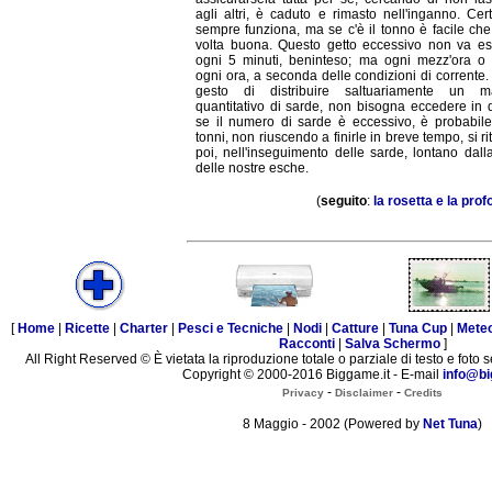
agli altri, è caduto e rimasto nell'inganno. Ce
sempre funziona, ma se c'è il tonno è facile che
volta buona. Questo getto eccessivo non va es
ogni 5 minuti, beninteso; ma ogni mezz'ora o
ogni ora, a seconda delle condizioni di corrente.
gesto di distribuire saltuariamente un m
quantitativo di sarde, non bisogna eccedere in 
se il numero di sarde è eccessivo, è probabile
tonni, non riuscendo a finirle in breve tempo, si ri
poi, nell'inseguimento delle sarde, lontano dal
delle nostre esche.
(
seguito
:
la rosetta e la prof
[
Home
|
Ricette
|
Charter
|
Pesci e Tecniche
|
Nodi
|
Catture
|
Tuna Cup
|
Mete
Racconti
|
Salva Schermo
]
All Right Reserved © È vietata la riproduzione totale o parziale di testo e foto s
Copyright © 2000-2016 Biggame.it - E-mail
info@bi
-
-
Privacy
Disclaimer
Credits
8 Maggio - 2002 (Powered by
Net Tuna
)