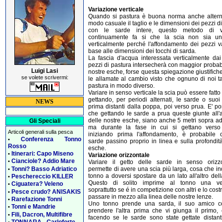
Variazione verticale
Quando si pastura è buona norma anche altern
modo casuale il taglio e le dimensioni dei pezzi d
con le sarde intere, questo metodo di v
continuamente fa si che la scia non sia un
verticalmente perché l'affondamento dei pezzi v
base alle dimensioni dei tocchi di sarda.
La fascia d'acqua interessata verticalmente dai
pezzi di pastura intersecherà con maggior probabi
Luigi Lasi
nostre esche, forse questa spiegazione giustific
se volete scrivermi:
le allamate al cambio visto che ognuno di noi t
pastura in modo diverso.
Variare in senso verticale la scia può essere fatt
gettando, per periodi alternati, le sarde o suoi
NEWS
prima distanti dalla poppa, poi verso prua. E' po
che gettando le sarde a prua queste giunte all'
delle nostre esche, siano anche 5 metri sopra a
Gli Speciali
ma durante la fase in cui si gettano verso
Articoli generali sulla pesca
iniziando prima l'affondamento, è probabile 
Conferenza Tonno
•
sarde passino proprio in linea e sulla profondit
Rosso
esche.
Itinerari: Capo Miseno
•
Variazione orizzontale
Cianciole? Addio Mare
•
Variare il getto delle sarde in senso orizzo
Tonni? Basso Adriatico
permette di avere una scia più larga, cosa che in
•
tonno a doversi spostare da un lato all'altro dell
Peschereccio KILLER
•
Questo di solito imprime al tonno una vel
Ciguatera? Veleno
•
soprattutto se é in competizione con altri e lo cost
Pesce crudo? ANISAKIS
•
passare in mezzo alla linea delle nostre lenze.
Rarefazione Tonni
•
Uno tonno prende una sarda, il suo amico c
Tonni e Mandrie
•
prendere l'altra prima che vi giunga il primo, 
Fili, Dacron, Multifibre
•
facendo se le sarde sono state gettate distanti
TONNARA - Carloforte
•