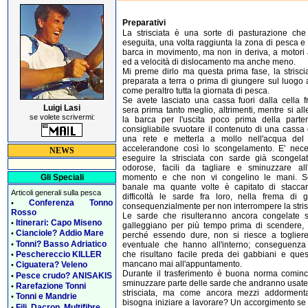
Preparativi
La strisciata è una sorte di pasturazione che
eseguita, una volta raggiunta la zona di pesca e
barca in movimento, ma non in deriva, a motori 
ed a velocità di dislocamento ma anche meno.
Mi preme dirlo ma questa prima fase, la strisci
preparata a terra o prima di giungere sul luogo 
come peraltro tutta la giornata di pesca.
Se avete lasciato una cassa fuori dalla cella f
Luigi Lasi
sera prima tanto meglio, altrimenti, mentre si all
se volete scrivermi:
la barca per l'uscita poco prima della parte
consigliabile svuotare il contenuto di una cassa
una rete e metterla a mollo nell'acqua del 
accelerandone così lo scongelamento. E' nece
NEWS
eseguire la strisciata con sarde già scongelat
odorose, facili da tagliare e sminuzzare all'
momento e che non vi congelino le mani. 
Gli Speciali
banale ma quante volte è capitato di stacca
Articoli generali sulla pesca
difficoltà le sarde fra loro, nella frema di ge
Conferenza Tonno
•
consequenzialmente per non interrompere la stris
Rosso
Le sarde che risulteranno ancora congelate 
Itinerari: Capo Miseno
•
galleggiano per più tempo prima di scendere,
Cianciole? Addio Mare
•
perché essendo dure, non si riesce a togliere 
Tonni? Basso Adriatico
•
eventuale che hanno all'interno; conseguenza
Peschereccio KILLER
che risultano facile preda dei gabbiani e ques
•
mancano mai all'appuntamento.
Ciguatera? Veleno
•
Durante il trasferimento è buona norma cominc
Pesce crudo? ANISAKIS
•
sminuzzare parte delle sarde che andranno usate
Rarefazione Tonni
•
strisciata, ma come ancora mezzi addormenta
Tonni e Mandrie
•
bisogna iniziare a lavorare? Un accorgimento se
Fili, Dacron, Multifibre
•