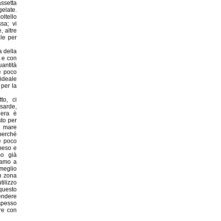
assetta
late.
oltello
ssa; vi
, altre
ile per
a della
i e con
uantità
e poco
 ideale
per la
to, ci
 sarde,
iera è
sto per
i mare
 perché
e poco
 peso e
mo già
iamo a
eglio
n zona
ilizzo
 questo
rendere
spesso
ere con