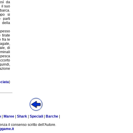
osì da
 il suo
 barca.
mpo si
 parti
 della
 spesso
tirate
 fra le
pagate,
le, di
rminali
n pesca
accorto
uindi,
razione
sciata
)
o
|
Maree
|
Shark
|
Speciali
|
Barche
|
enza il consenso scritto dell'Autore.
ggame.it