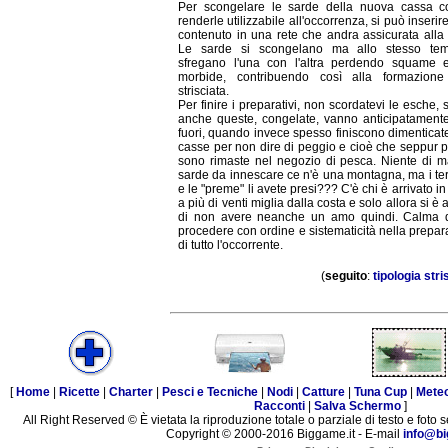
Per scongelare le sarde della nuova cassa c
renderle utilizzabile all'occorrenza, si può inserire
contenuto in una rete che andra assicurata alla
Le sarde si scongelano ma allo stesso te
sfregano l'una con l'altra perdendo squame e
morbide, contribuendo così alla formazione
strisciata.
Per finire i preparativi, non scordatevi le esche,
anche queste, congelate, vanno anticipatamente 
fuori, quando invece spesso finiscono dimenticate
casse per non dire di peggio e cioè che seppur 
sono rimaste nel negozio di pesca. Niente di ma
sarde da innescare ce n'è una montagna, ma i te
e le "preme" li avete presi??? C'è chi è arrivato i
a più di venti miglia dalla costa e solo allora si è 
di non avere neanche un amo quindi. Calma q
procedere con ordine e sistematicità nella prepa
di tutto l'occorrente.
(
seguito
:
tipologia stri
[
Home
|
Ricette
|
Charter
|
Pesci e Tecniche
|
Nodi
|
Catture
|
Tuna Cup
|
Mete
Racconti
|
Salva Schermo
]
All Right Reserved © È vietata la riproduzione totale o parziale di testo e foto s
Copyright © 2000-2016 Biggame.it - E-mail
info@bi