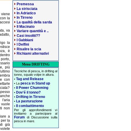
Premessa
La strisciata
In Adriatico
 viene
In Tirreno
 con la
La qualità della sarda
accesi
Il Macinato
ata, va
Variare quantità e ..
adatto,
Casi insoliti??
I Gabbiani
rigo la
I Delfini
estisce
Risalire la scia
nza, è
Richiami alternativi
 dentro
porto,
ssario
Menu DRIFTING
e, più
ultimo
Tecniche di pesca, in drifting al
tonno, squalo volpe in altura.
Sembra
Tag and Release
•
re con
pesca in Stand up
ttarle
• La
ciata?
Il Power Chumming
•
spesso
Dov'é il tonno?
•
 anche
Drifting in Tirreno
•
l'aria
La pasturazione
•
 vuole
Il combattimento
•
ti non
Per gli approfondimenti vi
invitiamo a partecipare al
iare a
Forum
di Discussione sulla
 per la
pesca in mare.
ti già
 volete