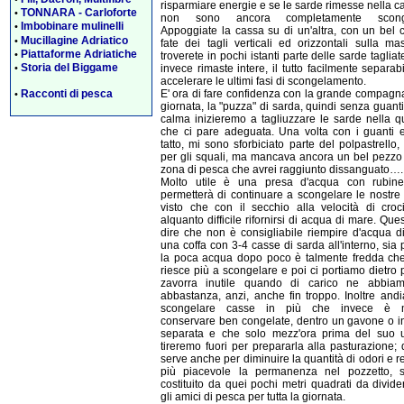
risparmiare energie e se le sarde rimesse nella c
TONNARA - Carloforte
•
non sono ancora completamente sconge
Imbobinare mulinelli
•
Appoggiate la cassa su di un'altra, con un bel c
Mucillagine Adriatico
•
fate dei tagli verticali ed orizzontali sulla ma
Piattaforme Adriatiche
•
troverete in pochi istanti parte delle sarde tagliate
Storia del Biggame
invece rimaste intere, il tutto facilmente separab
•
accelerare le ultimi fasi di scongelamento.
Racconti di pesca
E' ora di fare confidenza con la grande compagn
•
giornata, la "puzza" di sarda, quindi senza guant
calma inizieremo a tagliuzzare le sarde nella q
che ci pare adeguata. Una volta con i guanti 
tatto, mi sono sforbiciato parte del polpastrello,
per gli squali, ma mancava ancora un bel pezzo 
zona di pesca che avrei raggiunto dissanguato….
Molto utile è una presa d'acqua con rubinet
permetterà di continuare a scongelare le nostre
visto che con il secchio alla velocità di croc
alquanto difficile rifornirsi di acqua di mare. Que
dire che non è consigliabile riempire d'acqua d
una coffa con 3-4 casse di sarda all'interno, sia
la poca acqua dopo poco è talmente fredda ch
riesce più a scongelare e poi ci portiamo dietro
zavorra inutile quando di carico ne abbia
abbastanza, anzi, anche fin troppo. Inoltre and
scongelare casse in più che invece è m
conservare ben congelate, dentro un gavone o i
separata e che solo mezz'ora prima del suo ut
tireremo fuori per prepararla alla pasturazione;
serve anche per diminuire la quantità di odori e 
più piacevole la permanenza nel pozzetto, 
costituito da quei pochi metri quadrati da divid
gli amici di pesca per tutta la giornata.