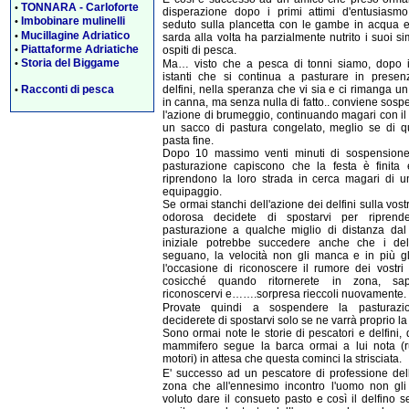
TONNARA - Carloforte
•
disperazione dopo i primi attimi d'entusiasmo
Imbobinare mulinelli
•
seduto sulla plancetta con le gambe in acqua 
Mucillagine Adriatico
•
sarda alla volta ha parzialmente nutrito i suoi si
Piattaforme Adriatiche
ospiti di pesca.
•
Storia del Biggame
Ma… visto che a pesca di tonni siamo, dopo i
•
istanti che si continua a pasturare in presen
Racconti di pesca
delfini, nella speranza che vi sia e ci rimanga u
•
in canna, ma senza nulla di fatto.. conviene sos
l'azione di brumeggio, continuando magari con il 
un sacco di pastura congelato, meglio se di qu
pasta fine.
Dopo 10 massimo venti minuti di sospensione
pasturazione capiscono che la festa è finita 
riprendono la loro strada in cerca magari di un
equipaggio.
Se ormai stanchi dell'azione dei delfini sulla vost
odorosa decidete di spostarvi per riprend
pasturazione a qualche miglio di distanza dal
iniziale potrebbe succedere anche che i delf
seguano, la velocità non gli manca e in più gl
l'occasione di riconoscere il rumore dei vostri
cosicché quando ritornerete in zona, sa
riconoscervi e…….sorpresa rieccoli nuovamente.
Provate quindi a sospendere la pasturaz
deciderete di spostarvi solo se ne varrà proprio l
Sono ormai note le storie di pescatori e delfini, 
mammifero segue la barca ormai a lui nota (
motori) in attesa che questa cominci la strisciata.
E' successo ad un pescatore di professione del
zona che all'ennesimo incontro l'uomo non gli
voluto dare il consueto pasto e così il delfino 