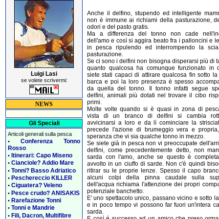
Anche il delfino, stupendo ed intelligente mamm
non è immune ai richiami della pasturazione, de
odori e del pasto gratis.
Ma a differenza del tonno non cade nell'i
dell'amo e così si aggira beato fra i palloncini e l
in pesca ripulendo ed interrompendo la scia
pasturazione.
Se ci sono i delfini non bisogna disperarsi più di t
quanto qualcosa ha comunque funzionato in 
Luigi Lasi
siete stati capaci di attirare qualcosa fin sotto la
se volete scrivermi:
barca e poi la loro presenza è spesso accomp
da quella del tonno. Il tonno infatti segue sp
delfini, animali più dotati nel trovare il cibo risp
primi.
NEWS
Molte volte quando si è quasi in zona di pesca
vista di un branco di delfini si cambia rot
avvicinarsi a loro e da lì cominciare la strisci
Gli Speciali
precede l'azione di brumeggio vera e propria,
Articoli generali sulla pesca
speranza che vi sia qualche tonno in mezzo.
Conferenza Tonno
•
Se siete già in pesca non vi preoccupate dell'arr
Rosso
delfini, come precedentemente detto, non man
Itinerari: Capo Miseno
•
sarda con l'amo, anche se questo è complet
Cianciole? Addio Mare
•
avvolto in un ciuffo di sarde. Non c'è quindi bis
Tonni? Basso Adriatico
ritirar su le proprie lenze. Spesso il capo bran
•
alcuni colpi della pinna caudale sulla supe
Peschereccio KILLER
•
dell'acqua richiama l'attenzione dei propri comp
Ciguatera? Veleno
•
potenziale banchetto.
Pesce crudo? ANISAKIS
•
E' uno spettacolo unico, passano vicino e sotto l
Rarefazione Tonni
•
e in poco tempo vi possono far fuori un'intera c
Tonni e Mandrie
•
sarda.
Fili, Dacron, Multifibre
•
E così é successo ad un amico che preso ormai