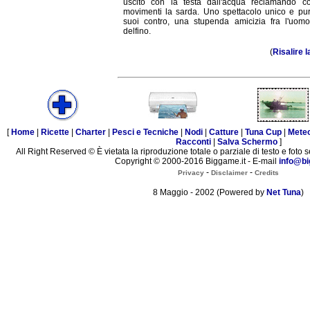
uscito con la testa dall'acqua reclamando c
movimenti la sarda. Uno spettacolo unico e pur
suoi contro, una stupenda amicizia fra l'uomo
delfino.
(
Risalire l
[
Home
|
Ricette
|
Charter
|
Pesci e Tecniche
|
Nodi
|
Catture
|
Tuna Cup
|
Mete
Racconti
|
Salva Schermo
]
All Right Reserved © È vietata la riproduzione totale o parziale di testo e foto s
Copyright © 2000-2016 Biggame.it - E-mail
info@bi
-
-
Privacy
Disclaimer
Credits
8 Maggio - 2002 (Powered by
Net Tuna
)