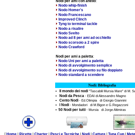
Nodi per ami con anello
:
Nodo whip-finish
Nodo Homer's
Nodo Francescano
Improved Clinch
Tyng to terminal tackle
Nodo a risalire
Nodo Svelto
Nodo ad 8 per ami ad occhiello
Nodo scorsoio a 2 spire
Nodo Crawford
Nodi per ami a paletta
:
Nodo Uni per ami a paletta
Nodo di avvolgimento semplice
Nodo di avvolgimento su filo doppiato
Nodo standard a scendere
Nodi: Bibliografia
• Il mondo dei nodi
"Tascabili Mursia Mare" di M. 
• Nodi da Pesca
- EDAI di Alessandro Magno
• Cento Nodi
- Ed.Olimpia di Giorgio Giannini
• I Nodi
- Mondadori di M.Bigon e G.Regazzoni
• 50 Nodi per tutti
- Mursia di Jorge Altimiras
[
Home
|
Ricette
|
Charter
|
Pesci e Tecniche
|
Nodi
|
Catture
|
Tuna Cup
|
Met