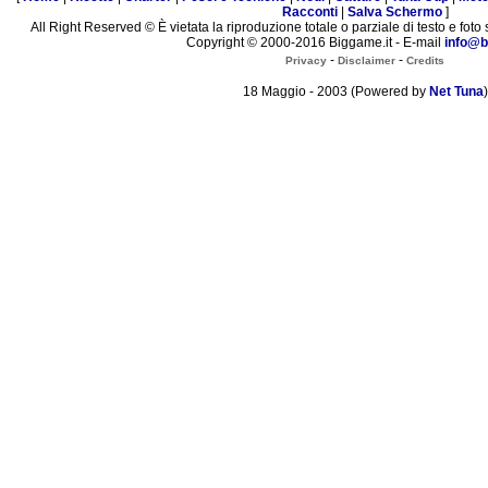
Racconti
|
Salva Schermo
]
All Right Reserved © È vietata la riproduzione totale o parziale di testo e foto 
Copyright © 2000-2016 Biggame.it - E-mail
info@b
-
-
Privacy
Disclaimer
Credits
18 Maggio - 2003 (Powered by
Net Tuna
)