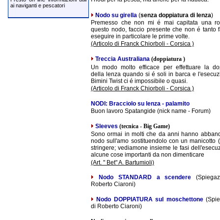
ai naviganti e pescatori
Nodo su girella
(
senza doppiatura di lenza
)
Premesso che non mi é mai capitata una ro
questo nodo, faccio presente che non é tanto f
eseguire in particolare le prime volte.
(Articolo di Franck Chiorboli - Corsica )
Treccia Australiana
(doppiatura )
Un modo molto efficace per effettuare la do
della lenza quando si é soli in barca e l'esecu
Bimini Twist ci é impossibile o quasi.
(Articolo di Franck Chiorboli - Corsica )
NODI: Bracciolo su lenza - palamito
Buon lavoro Spatangide (nick name - Forum)
Sleeves
(tecnica - Big Game)
Sono ormai in molti che da anni hanno abband
nodo sull'amo sostituendolo con un manicotto (s
stringere; vediamone insieme le fasi dell'esecu
alcune cose importanti da non dimenticare
(Art. " Bet" A. Bartumioli)
Nodo STANDARD a scendere
(Spiegaz
Roberto Ciaroni)
Nodo DOPPIATURA sul moschettone
(Spie
di Roberto Ciaroni)