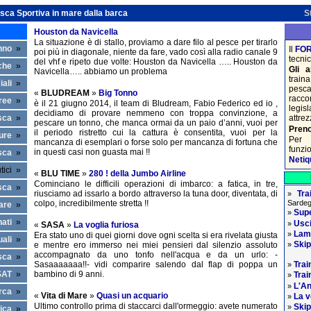
ca Sportiva in mare dalla barca
S
Houston da Navicella
La situazione è di stallo, proviamo a dare filo al pesce per tirarlo
onno
»
Il
FO
poi più in diagonale, niente da fare, vado così alla radio canale 9
tecni
del vhf e ripeto due volte: Houston da Navicella ….. Houston da
che
»
Gli a
Navicella….. abbiamo un problema
train
iali
»
pesca
«
BLUDREAM
»
Big Tonno
racc
ree
»
è il 21 giugno 2014, il team di Bludream, Fabio Federico ed io ,
legis
decidiamo di provare nemmeno con troppa convinzione, a
sca
»
attrez
pescare un tonno, che manca ormai da un paio d’anni, vuoi per
Preno
il periodo ristretto cui la cattura è consentita, vuoi per la
ure
»
Per 
mancanza di esemplari o forse solo per mancanza di fortuna che
funzi
in questi casi non guasta mai !!
sca
»
Netiq
utici »
«
BLU TIME
»
280 ! della Jumbo Airline
Cominciano le difficili operazioni di imbarco: a fatica, in tre,
sca
»
Tra
riusciamo ad issarlo a bordo attraverso la tuna door, diventata, di
»
Sardeg
colpo, incredibilmente stretta !!
are
»
Sup
»
ati
»
Usci
»
«
SASA
»
La voglia furiosa
Lam
»
Era stato uno di quei giorni dove ogni scelta si era rivelata giusta
uali
»
Skip
e mentre ero immerso nei miei pensieri dal silenzio assoluto
»
accompagnato da uno tonfo nell'acqua e da un urlo: -
sca
»
Trai
Sasaaaaaaa!!- vidi comparire salendo dal flap di poppa un
»
SAT
»
bambino di 9 anni.
Trai
»
L'An
»
rca
»
«
Vita di Mare
»
Quasi un acquario
La v
»
Ultimo controllo prima di staccarci dall'ormeggio: avete numerato
Skip
»
ica
»