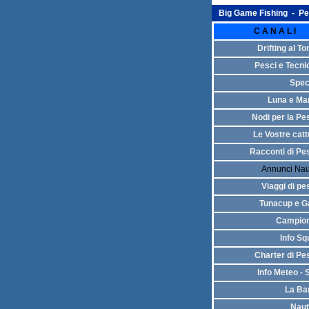
Big Game Fishing - Pes
C A N A L I
Drifting al T
Pesci e Tecni
Spec
Luna e Ma
Nodi per la Pe
Le Vostre catt
Racconti di Pe
Annunci Na
Viaggi di pe
Tunacup e G
Campion
Info Sq
Charter di Pe
Info Meteo - 
La Ba
Naut