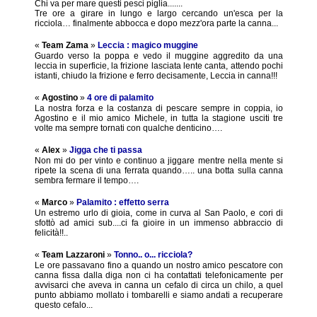
Chi va per mare questi pesci piglia.......
Tre ore a girare in lungo e largo cercando un'esca per la
ricciola… finalmente abbocca e dopo mezz'ora parte la canna...
«
Team Zama
»
Leccia : magico muggine
Guardo verso la poppa e vedo il muggine aggredito da una
leccia in superficie, la frizione lasciata lente canta, attendo pochi
istanti, chiudo la frizione e ferro decisamente, Leccia in canna!!!
«
Agostino
»
4 ore di palamito
La nostra forza e la costanza di pescare sempre in coppia, io
Agostino e il mio amico Michele, in tutta la stagione usciti tre
volte ma sempre tornati con qualche denticino….
«
Alex
»
Jigga che ti passa
Non mi do per vinto e continuo a jiggare mentre nella mente si
ripete la scena di una ferrata quando….. una botta sulla canna
sembra fermare il tempo….
«
Marco
»
Palamito : effetto serra
Un estremo urlo di gioia, come in curva al San Paolo, e cori di
sfottò ad amici sub....ci fa gioire in un immenso abbraccio di
felicità!!..
«
Team Lazzaroni
»
Tonno.. o... ricciola?
Le ore passavano fino a quando un nostro amico pescatore con
canna fissa dalla diga non ci ha contattati telefonicamente per
avvisarci che aveva in canna un cefalo di circa un chilo, a quel
punto abbiamo mollato i tombarelli e siamo andati a recuperare
questo cefalo...