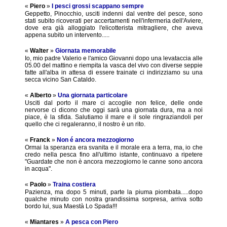
«
Piero
»
I pesci grossi scappano sempre
Geppetto, Pinocchio, usciti indenni dal ventre del pesce, sono
stati subito ricoverati per accertamenti nell'infermeria dell'Aviere,
dove era già alloggiato l'elicotterista mitragliere, che aveva
appena subito un intervento.....
«
Walter
»
Giornata memorabile
Io, mio padre Valerio e l'amico Giovanni dopo una levataccia alle
05.00 del mattino e riempita la vasca del vivo con diverse seppie
fatte all'alba in attesa di essere trainate ci indirizziamo su una
secca vicino San Cataldo.
«
Alberto
»
Una giornata particolare
Usciti dal porto il mare ci accoglie non felice, delle onde
nervorse ci dicono che oggi sarà una giornata dura, ma a noi
piace, è la sfida. Salutiamo il mare e il sole ringraziandoli per
quello che ci regaleranno, il nostro è un rito.
«
Franck
»
Non é ancora mezzogiorno
Ormai la speranza era svanita e il morale era a terra, ma, io che
credo nella pesca fino all'ultimo istante, continuavo a ripetere
"Guardate che non è ancora mezzogiorno le canne sono ancora
in acqua".
«
Paolo
»
Traina costiera
Pazienza, ma dopo 5 minuti, parte la piuma piombata.....dopo
qualche minuto con nostra grandissima sorpresa, arriva sotto
bordo lui, sua Maestà Lo Spada!!!
«
Miantares
»
A pesca con Piero