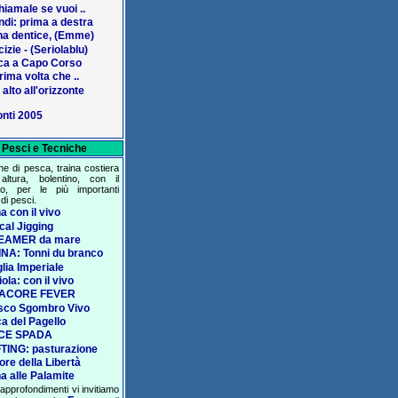
hiamale se vuoi ..
ndi: prima a destra
na dentice, (Emme)
izie - (Seriolablu)
ca a Capo Corso
rima volta che ..
 alto all'orizzonte
nti 2005
Pesci e Tecniche
he di pesca, traina costiera
ltura, bolentino, con il
to, per le più importanti
di pesci.
a con il vivo
ical Jigging
EAMER da mare
NA: Tonni du branco
lia Imperiale
ola: con il vivo
ACORE FEVER
sco Sgombro Vivo
a del Pagello
CE SPADA
TING: pasturazione
lore della Libertà
na alle Palamite
 approfondimenti vi invitiamo