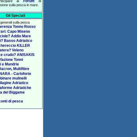
Forum
rtecipare al
di
sione sulla pesca in mare.
Gli Speciali
i generali sulla pesca
erenza Tonno Rosso
erari: Capo Miseno
ciole? Addio Mare
i? Basso Adriatico
hereccio KILLER
atera? Veleno
e crudo? ANISAKIS
fazione Tonni
i e Mandrie
 Dacron, Multifibre
ARA - Carloforte
binare mulinelli
llagine Adriatico
taforme Adriatiche
ia del Biggame
onti di pesca