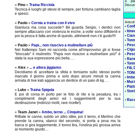
a pa
«
Pino
»
Traina Ricciola
Discus
Tecnica è luoghi gli stessi di sempre, per fortuna cambiano taglia
e spesci.
Articol
«
Paolo
»
Cernia a traina con il vivo
Conf
•
Gianluca ma cosa succede? Bè guarda Sergio, i dentici non
Itin
•
sempre attaccano con violenza le esche, a volte sono diffidenti e
Cian
•
poi la pesca è fatta anche di questo, altrimenti non c'è gusto!!!!
Tonn
•
Pesc
•
«
Paolo
»
Papi... non riuscivo a mulinellare più
Cigu
•
Nel frattempo Sam mi racconta come all'improvviso gli si fosse
"bloccato" il mulinello: "Papà non riuscivo a mulinellare più!" è
Pesc
•
stata la sua espressione più bella.….
Rare
•
Tonn
•
«
Alex
»
... e allora jiggiamo
Fili,
•
Decidiamo di accettare la sfida e torniamo sullo stesso punto
TONN
•
marcato il giorno prima e solo dopo alcuni minuti la canna
Imbo
•
armata di live kab aggancia un dentice di un paio di kg….
Muci
•
Piat
•
«
Luke
»
Traina Spigola
Stor
•
E poi di corsa in porto per le foto di rito e la pesatura, tra i
complimenti degli amici ed i suggerimenti per la sua
Racc
•
destinazione (indirizzi molti, rare ricette!).
«
Team Janet
»
Ambo, terno ... Cinquina!
Rifilate le canne, subito un altro stike, poi il terno, é Merlino che
prende la canna, stanco del secondo, si porta a prua ma la
barca si gira leggermente, il tonno tira, l'ondina più grossa arriva
al momento giusto....