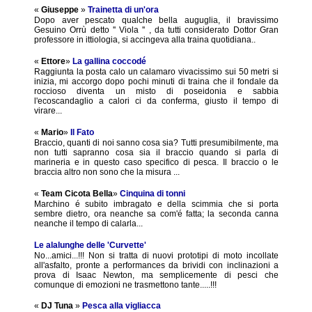
«
Giuseppe
»
Trainetta di un'ora
Dopo aver pescato qualche bella auguglia, il bravissimo
Gesuino Orrù detto '' Viola '' , da tutti considerato Dottor Gran
professore in ittiologia, si accingeva alla traina quotidiana..
«
Ettore
»
La gallina coccodé
Raggiunta la posta calo un calamaro vivacissimo sui 50 metri si
inizia, mi accorgo dopo pochi minuti di traina che il fondale da
roccioso diventa un misto di poseidonia e sabbia
l'ecoscandaglio a calori ci da conferma, giusto il tempo di
virare...
«
Mario
»
Il Fato
Braccio, quanti di noi sanno cosa sia? Tutti presumibilmente, ma
non tutti sapranno cosa sia il braccio quando si parla di
marineria e in questo caso specifico di pesca. Il braccio o le
braccia altro non sono che la misura ...
«
Team Cicota Bella
»
Cinquina di tonni
Marchino é subito imbragato e della scimmia che si porta
sembre dietro, ora neanche sa com'é fatta; la seconda canna
neanche il tempo di calarla...
Le alalunghe delle 'Curvette'
No...amici...!!! Non si tratta di nuovi prototipi di moto incollate
all'asfalto, pronte a performances da brividi con inclinazioni a
prova di Isaac Newton, ma semplicemente di pesci che
comunque di emozioni ne trasmettono tante.....!!!
«
DJ Tuna
»
Pesca alla vigliacca