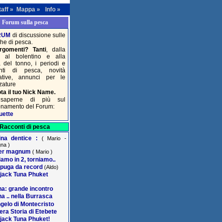
taff »
Mappa »
Info »
Forum sulla pesca
RUM
di discussione sulle
che di pesca.
rgomenti? Tanti
, dalla
a al bolentino e alla
 del tonno, i periodi e
onti di pesca, novità
lative, annunci per le
zature
ta il tuo Nick Name.
saperne di più sul
onamento del Forum:
uette
Racconti di pesca
ina dentice :
( Mario -
na )
er magnum
( Mario )
amo in 2, torniamo..
puga da record
(Aldo)
jack Tuna Phuket
na: grande incontro
na .. nella Burrasca
gelo di Montecristo
era Storia di Etebete
jack Tuna Phuket!