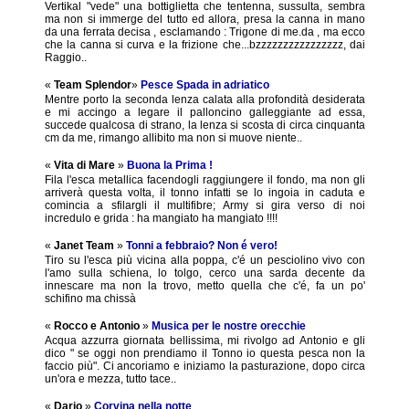
Vertikal "vede" una bottiglietta che tentenna, sussulta, sembra
ma non si immerge del tutto ed allora, presa la canna in mano
da una ferrata decisa , esclamando : Trigone di me.da , ma ecco
che la canna si curva e la frizione che...bzzzzzzzzzzzzzzzz, dai
Raggio..
«
Team Splendor
»
Pesce Spada in adriatico
Mentre porto la seconda lenza calata alla profondità desiderata
e mi accingo a legare il palloncino galleggiante ad essa,
succede qualcosa di strano, la lenza si scosta di circa cinquanta
cm da me, rimango allibito ma non si muove niente..
«
Vita di Mare
»
Buona la Prima !
Fila l'esca metallica facendogli raggiungere il fondo, ma non gli
arriverà questa volta, il tonno infatti se lo ingoia in caduta e
comincia a sfilargli il multifibre; Army si gira verso di noi
incredulo e grida : ha mangiato ha mangiato !!!!
«
Janet Team
»
Tonni a febbraio? Non é vero!
Tiro su l'esca più vicina alla poppa, c'é un pesciolino vivo con
l'amo sulla schiena, lo tolgo, cerco una sarda decente da
innescare ma non la trovo, metto quella che c'é, fa un po'
schifino ma chissà
«
Rocco e Antonio
»
Musica per le nostre orecchie
Acqua azzurra giornata bellissima, mi rivolgo ad Antonio e gli
dico " se oggi non prendiamo il Tonno io questa pesca non la
faccio più". Ci ancoriamo e iniziamo la pasturazione, dopo circa
un'ora e mezza, tutto tace..
«
Dario
»
Corvina nella notte