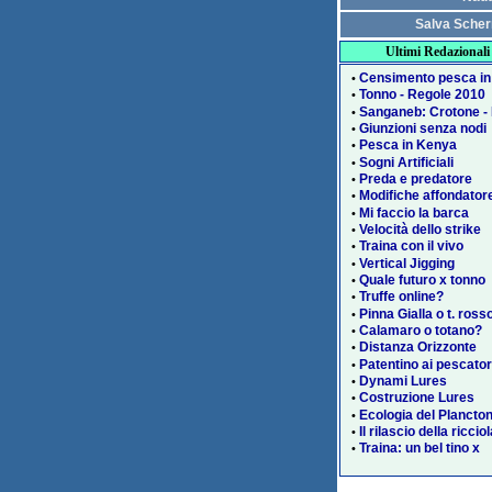
Salva Sche
Ultimi Redazionali
Censimento pesca i
•
Tonno - Regole 2010
•
Sanganeb: Crotone - 
•
Giunzioni senza nodi
•
Pesca in Kenya
•
Sogni Artificiali
•
Preda e predatore
•
Modifiche affondator
•
Mi faccio la barca
•
Velocità dello strike
•
Traina con il vivo
•
Vertical Jigging
•
Quale futuro x tonno
•
Truffe online?
•
Pinna Gialla o t. ross
•
Calamaro o totano?
•
Distanza Orizzonte
•
Patentino ai pescator
•
Dynami Lures
•
Costruzione Lures
•
Ecologia del Plancto
•
Il rilascio della riccio
•
Traina: un bel tino x
•