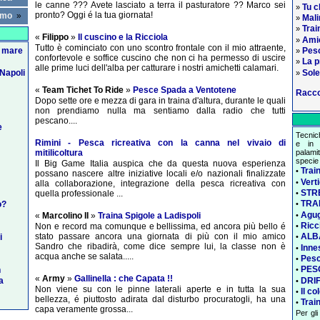
le canne ??? Avete lasciato a terra il pasturatore ?? Marco sei
Tu c
»
pronto? Oggi é la tua giornata!
rmo
»
Mali
»
Trai
»
«
Filippo
»
Il cuscino e la Ricciola
Amic
»
Tutto è cominciato con uno scontro frontale con il mio attraente,
Pes
n mare
»
confortevole e soffice cuscino che non ci ha permesso di uscire
La p
»
alle prime luci dell'alba per catturare i nostri amichetti calamari.
Sole
Napoli
»
«
Team Tichet To Ride
»
Pesce Spada a Ventotene
Racco
Dopo sette ore e mezza di gara in traina d'altura, durante le quali
non prendiamo nulla ma sentiamo dalla radio che tutti
pescano....
e
Tecnic
Rimini - Pesca ricreativa con la canna nel vivaio di
e in a
mitilicoltura
palami
specie 
Il Big Game Italia auspica che da questa nuova esperienza
Train
•
possano nascere altre iniziative locali e/o nazionali finalizzate
Vert
•
alla collaborazione, integrazione della pesca ricreativa con
STR
•
quella professionale ...
TRAI
o?
•
Agug
•
«
Marcolino II
»
Traina Spigole a Ladispoli
Ricci
•
Non e record ma comunque e bellissima, ed ancora più bello é
stato passare ancora una giornata di più con il mio amico
ALB
i
•
Sandro che ribadirà, come dice sempre lui, la classe non è
Inne
•
acqua anche se salata.....
Pesc
•
PES
n
•
«
Army
»
Gallinella : che Capata !!
DRIF
la
•
Non viene su con le pinne laterali aperte e in tutta la sua
Il co
•
bellezza, é piuttosto adirata dal disturbo procuratogli, ha una
Trai
•
capa veramente grossa...
Per gli