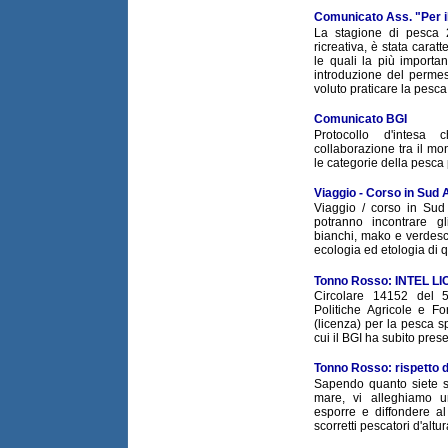
Comunicato Ass. "Per i
La stagione di pesca 
ricreativa, è stata carat
le quali la più importan
introduzione del perme
voluto praticare la pesca 
Comunicato BGI
Protocollo d'intes
collaborazione tra il mo
le categorie della pesca 
Viaggio - Corso in Sud 
Viaggio / corso in Sud 
potranno incontrare g
bianchi, mako e verdesc
ecologia ed etologia di q
Tonno Rosso: INTEL L
Circolare 14152 del 
Politiche Agricole e Fo
(licenza) per la pesca sp
cui il BGI ha subito presen
Tonno Rosso: rispetto d
Sapendo quanto siete se
mare, vi alleghiamo 
esporre e diffondere a
scorretti pescatori d'altu