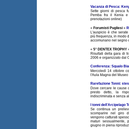
Vacanza di Pesca: Ken
Sette giorni di pesca f
Pemba fra il Kenia e
prenotazioni online)
«
Forumisti Pugliesi
»
R
L'auspicio è che serate
più frequenza, in modo d
accomunano nel segno d
«
5° DENTEX TROPHY
Risultati della gara di t
2006 e organizzato dal 
Conferenza: Squalo Bi
Mercoledì 14 ottobre c
l'Aula Magna del Museo C
Rarefazione Tonni: stes
Dove cercare le cause d
presto detto, la ris
indiscriminata e senza al
I tonni dell'Arcipelago 
Se continua un prelievo
scomparire nel giro 
vengono catturati spesso
maturi sessualmente, p
giugno in piena riproduz