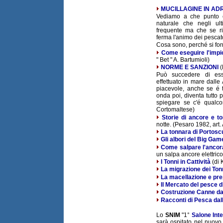
MUCILLAGINE IN AD
Vediamo a che punto é
naturale che negli ul
frequente ma che se riduc
ferma l'animo dei pescato
Cosa sono, perché si form
Come eseguire l'impi
" Bet " A. Bartumioli)
NORME E SANZIONI
(
Può succedere di esse
effettuato in mare dall
piacevole, anche se é t
onda poi, diventa tutto p
spiegare se c'é qualco
Cortomaltese)
Storie di ancore e to
notte. (Pesaro 1982, art.
La tonnara di Portos
Gli albori del Big Game
Come salpare l'ancora
un salpa ancore elettrico
I Tonni in Cattività
(di K
La migrazione dei Ton
La macellazione e pre
Il Mercato del pesce di
Costruzione Canne d
Racconti di Pesca dal
Lo
SNIM
"1°
Salone Inte
sarà ospitato nel nuovo P