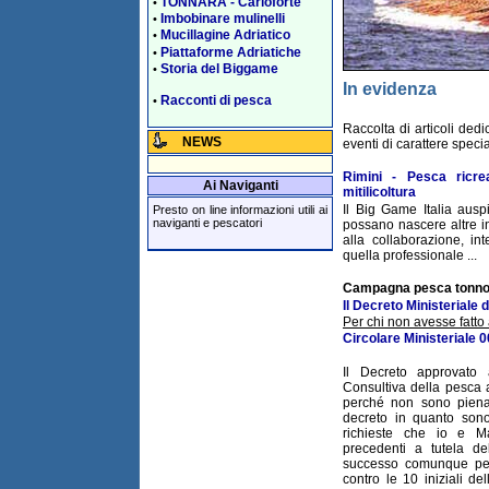
TONNARA - Carloforte
•
Imbobinare mulinelli
•
Mucillagine Adriatico
•
Piattaforme Adriatiche
•
Storia del Biggame
•
In evidenza
Racconti di pesca
•
Raccolta di articoli ded
NEWS
eventi di carattere specia
Rimini - Pesca ricre
Ai Naviganti
mitilicoltura
Il Big Game Italia aus
Presto on line informazioni utili ai
naviganti e pescatori
possano nascere altre ini
alla collaborazione, in
quella professionale ...
Campagna pesca tonno
Il Decreto Ministeriale
Per chi non avesse fatto 
Circolare Ministeriale 
Il Decreto approvato
Consultiva della pesca 
perché non sono piena
decreto in quanto sono
richieste che io e Ma
precedenti a tutela de
successo comunque per
contro le 10 iniziali de