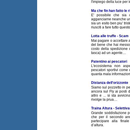
l'impiego della luce per i
Ma che fin han fatto le r
E' possibile che sia 
agganciarne neanche una
sia un esito ben piu' tris
riusciti a fare tutto quest
Lotta alle truffe - Scam
Mai pagare o accettare as
del bene che hai messo 
costo della spedizione d
tasca) ad un agente....
Patentino ai pescatori
L'ecosistema non aspe
pescatori sportivi come 
quanta mala informazione
Distanza dell'orizzonte
Siamo sul pozzetto in 
ancora sul Fly ai posti 
altro e ... si sta avvi
rivolge la prua....
Traina Altura - Selettiv
Grande soddisfazione pe
che per il secondo anno
partecipare alla fina
d’altura.