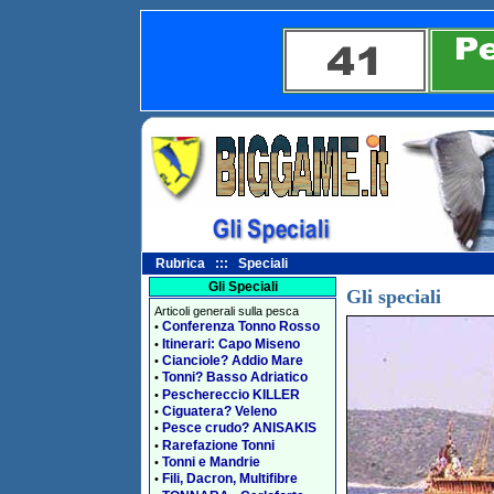
Rubrica ::: Speciali
Gli Speciali
Gli speciali
Articoli generali sulla pesca
Conferenza Tonno Rosso
•
Itinerari: Capo Miseno
•
Cianciole? Addio Mare
•
Tonni? Basso Adriatico
•
Peschereccio KILLER
•
Ciguatera? Veleno
•
Pesce crudo? ANISAKIS
•
Rarefazione Tonni
•
Tonni e Mandrie
•
Fili, Dacron, Multifibre
•