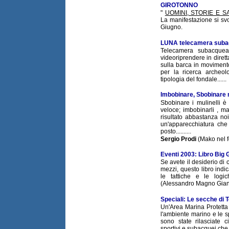
GIROTONNO
"
UOMINI, STORIE E 
La manifestazione si sv
Giugno.
LUNA telecamera subac
Telecamera subacquea
videoriprendere in dirett
sulla barca in movimento
per la ricerca archeol
tipologia del fondale......
Imbobinare, Sbobinare m
Sbobinare i mulinelli è
veloce; imbobinarli , m
risultato abbastanza no
un'apparecchiatura che
posto..........
Sergio Prodi
(Mako nel 
Eventi 2003: Libro Big
Se avete il desiderio di 
mezzi, questo libro indic
le tattiche e le logich
(Alessandro Magno Gian
Speciali: Le secche di 
Un'Area Marina Protetta i
l'ambiente marino e le s
sono state rilasciate c
sportivi e subacquei che 