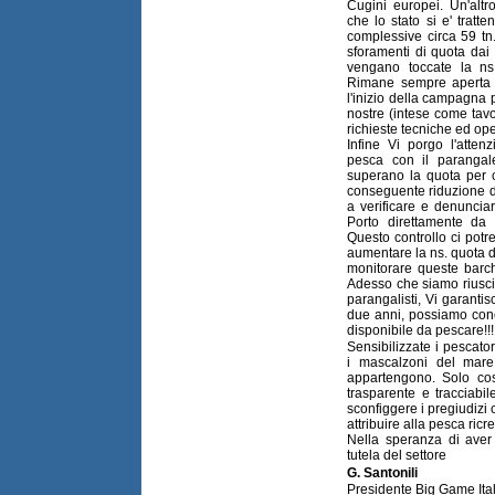
Cugini europei. Un'altr
che lo stato si e' tratt
complessive circa 59 tn.
sforamenti di quota dai
vengano toccate la ns
Rimane sempre aperta l
l'inizio della campagna
nostre (intese come tav
richieste tecniche ed op
Infine Vi porgo l'atten
pesca con il parangal
superano la quota per c
conseguente riduzione del
a verificare e denunciare
Porto direttamente da 
Questo controllo ci pot
aumentare la ns. quota di 
monitorare queste barch
Adesso che siamo riusci
parangalisti, Vi garantis
due anni, possiamo con
disponibile da pescare!!!!
Sensibilizzate i pescator
i mascalzoni del mare
appartengono. Solo co
trasparente e tracciabi
sconfiggere i pregiudizi
attribuire alla pesca ricr
Nella speranza di aver
tutela del settore
G. Santonili
Presidente Big Game Ital