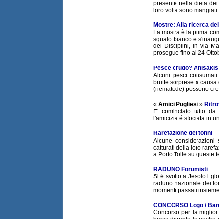
presente nella dieta de
loro volta sono mangiati d
Mostre: Alla ricerca d
La mostra è la prima com
squalo bianco e s'inaugu
dei Disciplini, in via M
prosegue fino al 24 Otto
Pesce crudo? Anisakis
Alcuni pesci consumati 
brutte sorprese a causa d
(nematode) possono crea
«
Amici Pugliesi
»
Ritro
E' cominciato tutto da 
l'amicizia é sfociata in u
Rarefazione dei tonni
Alcune considerazioni 
catturati della loro rare
a Porto Tolle su queste 
RADUNO Forumisti
Si é svolto a Jesolo i gio
raduno nazionale dei for
momenti passati insieme
CONCORSO Logo / Band
Concorso per la miglior
barca durante le nostre u