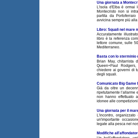
Una giornata a Montecr
L'isola d'Elba è ormai
Montecristo non si intr
partita da Portoferrai
avvicina sempre più alla 
Libro: Squali nel mare
Accuratamente illustrat
libro è la referenza comp
lettore comune, sulle 5
Mediterraneo.
Basta con lo sterminio d
Brian May, chitarrista
Queen+Paul Rodgers, 
chiedere ai governi di t
degli squali.
Comunicato Big Game It
Già da oltre un decenn
ripetutamente l’allarme e
non hanno effettuato a
idonee alle competizioni 
Una giornata per il mar
L'incontro, organizzato
un'importante occasion
legate alla pesca nel no
Modifiche all'affondato
Un bell'affondatore, u