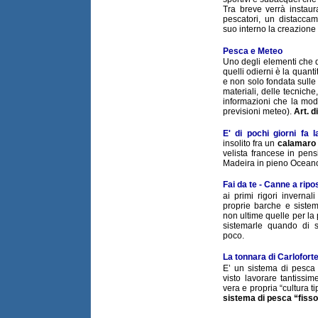
Tra breve verrà instaur
pescatori, un distaccam
suo interno la creazione
Pesca e Meteo
Uno degli elementi che di
quelli odierni è la quant
e non solo fondata sull
materiali, delle tecniche
informazioni che la moder
previsioni meteo).
Art. d
E' di pochi giorni fa 
insolito fra un
calamaro 
velista francese in pen
Madeira in pieno Oceano 
Fai da te - Canne a ripo
ai primi rigori invernal
proprie barche e sistem
non ultime quelle per l
sistemarle quando di 
poco.
La tonnara di Carlofort
E’ un sistema di pesca 
visto lavorare tantiss
vera e propria “cultura t
sistema di pesca “fiss