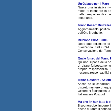
Un Galateo per il Mare
Nasce una iniziativa riv
modo di intendere la pe
della responsabilità 
importante.
Tonno Rosso: Bruxelles
Aggiornamento politico
dell'On. Braghetto.
Riunione ICCAT 2006
Dopo due settimane di t
quest’anno dell’ICCAT
Conservazione del Tonno 
Quale futuro del Tonno
Qui non si parla della 
di girare furbescamente
proprie responsabilità.
nessuna responsabilità su
Traina Costiera - Selett
Anche se le condizioni 
discreto numero di equi
Ottobre si è disputata 
Italiana sez Pozzuoli.
Ma che fin han fatto le r
Bisognerebbe imporre il
anche durante il periodo d