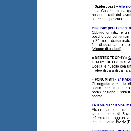
«
Spidercoast
»
Alla ri
.... a Cesenatico da q
nessuno fuori dai lavor
sbarco del pescato...
Blue Box per i Pescher
Obbligo di istituire un 
pescherecci comunitari, 
a 24 metri, denominato 
fine di poter controllare
(
Alcune riflessioni
)
«
DENTEX TROPHY
»
C
Il Team BETTY BOOP co
Udella, è riuscito con un
Trofeo di gara di traina a
«
FORUMISTI
»
2° RAD
Ci auguriamo che la dis
scelta per il radun
partecipazione. L'obiet
scorso.....
Le isole d'acciao nel m
Alcuni aggiornament
compartimento di Rave
informazioni aggiuntive
inoltre inserite: IVANA (
Capodoglio in Adriatico