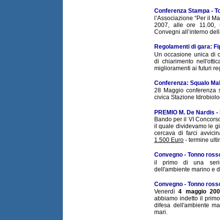
Conferenza Stampa - T
l’Associazione “Per il M
2007, alle ore 11.00,
Convegni all’interno dell
Regolamenti di gara: F
Un occasione unica di c
di chiarimento nell'ott
miglioramenti ai futuri r
Conferenza: Squalo Ma
28 Maggio conferenza 
civica Stazione Idrobiolo
PREMIO M. De Nardis - 
Bando per il VI Concorso
il quale dividevamo le 
cercava di farci avvici
1.500 Euro
- termine ult
Convegno - Tonno ross
il primo di una seri
dell'ambiente marino e de
Convegno - Tonno ross
Venerdì
4 maggio 200
abbiamo indetto il prim
difesa dell'ambiente mar
mari.