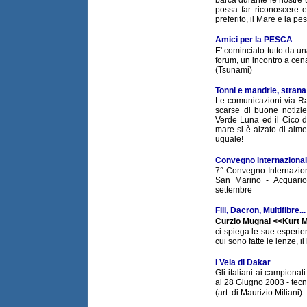
possa far riconoscere e
preferito, il Mare e la pe
Amici per la PESCA
E' cominciato tutto da un
forum, un incontro a cena 
(Tsunami)
Tonni e mandrie, strana
Le comunicazioni via R
scarse di buone notizie
Verde Luna ed il Cico di 
mare si è alzato di alme
uguale!
Convegno internazional
7° Convegno Internazion
San Marino - Acquario 
settembre
Fili, Dacron, Multifibre...
Curzio Mugnai <<Kurt M
ci spiega le sue esperien
cui sono fatte le lenze, il
I Vela di Dakar
Gli italiani ai campiona
al 28 Giugno 2003 - tecn
(art. di Maurizio Miliani).