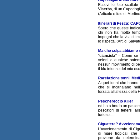
Eccovi le foto scattat
Viserba
, di un Capodogl
(Articolo e foto di Merlin
Itinerari di Pesca: CA
Spero che queste indica
chi non ha molto temp
impegni che la vita ci 
lo rispetta. (Art. di
Salvat
Ma che colpa abbiamo n
"
cianciola
" - Come se a
veleni o qualche potent
nessun movimento di pe
il blu intenso del mio eco
Rarefazione tonni: Medi
A quei tonni che hanno a
che si incanalano nel
forzata all'altezza della
Peschereccio Killer
ed ha a bordo un pastore 
pescatori di tenersi al
furioso.....
Ciguatera? Avvelenam
L'avvelenamento di Cig
di mare tropicali che
proviene da determina