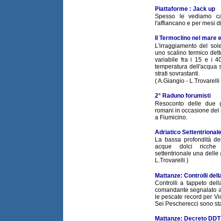
Piattaforme : Jack up
Spesso le vediamo cam
l'affiancano e per mesi di
Il Termoclino nel mare 
L'irraggiamento del sol
uno scalino termico det
variabile fra i 15 e i 4
temperatura dell'acqua 
strati sovrastanti.
( A.Giangio - L.Trovarelli 
2° Raduno forumisti
Resoconto delle due g
romani in occasione del
a Fiumicino.
Adriatico Settentrionale
La bassa profondità del
acque dolci ricche d
settentrionale una delle 
L.Trovarelli )
Mattanze: Controlli del
Controlli a tappeto del
comandante segnalato all
le pescate record per Vio
Sei Pescherecci sono stat
Mattanze: Decreto DDT