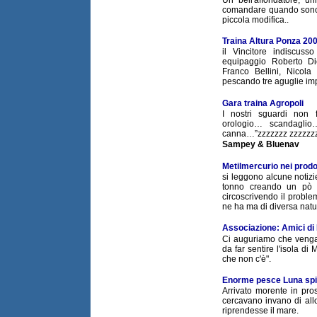
comandare quando sono i
piccola modifica..
Traina Altura Ponza 20
il Vincitore indiscuss
equipaggio Roberto Di
Franco Bellini, Nicol
pescando tre aguglie imp
Gara traina Agropoli
I nostri sguardi non
orologio… scandagli
canna…”zzzzzzz zzzzzzzz
Sampey & Bluenav
Metilmercurio nei prodott
si leggono alcune notizi
tonno creando un pò d
circoscrivendo il proble
ne ha ma di diversa natu
Associazione: Amici di
Ci auguriamo che venga 
da far sentire l'isola di 
che non c'è".
Enorme pesce Luna spi
Arrivato morente in pro
cercavano invano di all
riprendesse il mare.