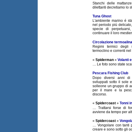
Stanchi delle mattanze 
dilettanti decretiamo lo s
Tuna Ghost
L'ambiente marino é stat
nel periodo più delicato,
specie di perpetuarsi
continuare il loro mestier
Circolazione termoalina
Regimi termici degli 
termoclino e correnti nel 
«
Spiderman
»
Volanti 
.... Le foto sono state sca
Pescara Fishing Club
Dopo diversi anni di r
sviluppati sotto il sole 
solleone un gruppo di a
per il mare e la pesca
discorso.
«
Spidercoast
»
Tonni i
.... Trattarsi forse di
avviene da tempo per altr
«
Spidercoast
»
Vongola
.... Vongolare con tanti
creare e sono sotto gli occh