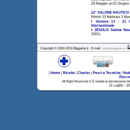
29 Maggio al 02 Giugno
22° SALONE NAUTICO 
Rimini 23 febbraio 3 Ma
Genova 13 - 21 O
Internazionale
JESOLO: Salone Nauti
2001)
Copyright © 2000-2016 Biggame.it - E-mail :
info@biggame.it
[
Home
|
Ricette
|
Charter
|
Pesci e Tecniche
|
Nod
Racco
All Right Reserved © È vietata la riproduzione tot
11 Luglio - 