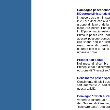
Campagna pesca tonno
Il Decreto Ministeriale 
il nuovo decreto ministe
in cui si evince che alla 
gruppo di lavoro della 
mare, Arci pesca, Enal pe
tn. E' poco ma piuttosto 
Prima la pesca con i pa
adesso possono comprar
circuizione non è riusci
rosso fosse di questi p
naturale che è di tutti 
rimanere dov'è.
Presepi sott'acqua
Nel mese di dicembre tu
Presepi e dal 5 dicembre 
edizione di "Presepi sott
Censimento pesca sport
Censimento di tutti i pes
saltuariamente o addiri
questa attività.
Convegno "Catch & Re
Venerdì 8 ottobre, alle 1
del Salone di Genova,
“catch&release”, una prat